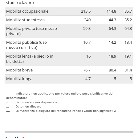
studio o lavoro
Mobilità occupazionale
213.5
114.8
85.7
Mobilità studentesca
240
44.3
35.2
Mobilità privata (uso mezzo
59.3
64.3
64.3
privato)
Mobilità pubblica (uso
10.7
14.2
13.4
mezzo collettivo)
Mobilità lenta (a piedi o in
16
18.9
19.1
bicicletta)
Mobilità breve
76.7
80.4
81.4
Mobilità lunga
4.7
5
5
-
Indicatore non applicabile per valore nullo o poco significativo del
denominatore
..
Dato non ancora disponibile
...
Dato non rilevato
....
La mancanza o esiguità del fenomeno rende i valori non significativi