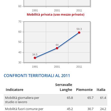
60
1991
2001
2011
Mobilità privata (uso mezzo privato)
70
59.3
60
50
44
40
34.5
30
1991
2001
2011
CONFRONTI TERRITORIALI AL 2011
Serravalle
Indicatore
Langhe
Piemonte
Italia
Mobilità giornaliera per
65.8
65.7
61.4
studio o lavoro
Mobilità fuori comune per
45.2
30.7
24.2