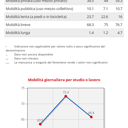
Mobilità privata (uso mezzo privato)
34.5
44
59.3
Mobilità pubblica (uso mezzo collettivo)
10.1
7.1
10.7
Mobilità lenta (a piedi o in bicicletta)
23.7
22.6
16
Mobilità breve
68.3
75
76.7
Mobilità lunga
1.4
1.2
4.7
-
Indicatore non applicabile per valore nullo o poco significativo del
denominatore
..
Dato non ancora disponibile
...
Dato non rilevato
....
La mancanza o esiguità del fenomeno rende i valori non significativi
Mobilità giornaliera per studio o lavoro
75
72.4
70
65.8
65
63.5