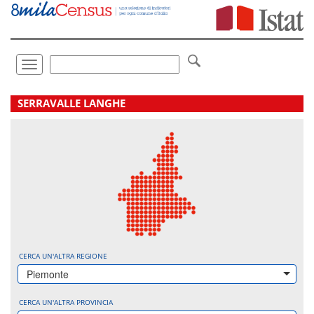
Vai
direttamente
a:
Contenuto
Ricerca
Toggle
navigation
.
SERRAVALLE LANGHE
CERCA UN'ALTRA REGIONE
Piemonte
CERCA UN'ALTRA PROVINCIA