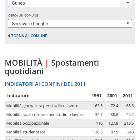
Cuneo
CERCA UN COMUNE
Serravalle Langhe
TORNA AL COMUNE
MOBILITÀ
|
Spostamenti
quotidiani
INDICATORI AI CONFINI DEL 2011
Indicatore
1991
2001
2011
Mobilità giornaliera per studio o lavoro
63.5
72.4
65.8
Mobilità fuori comune per studio o lavoro
34.7
38.8
45.2
Mobilità occupazionale
116
127.8
213.5
Mobilità studentesca
138.5
87.5
240