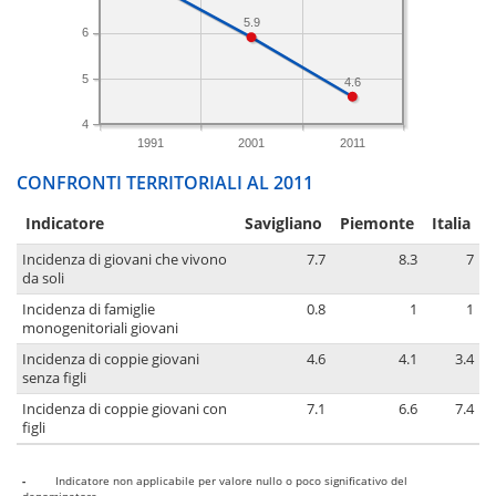
5.9
6
5
4.6
4
1991
2001
2011
CONFRONTI TERRITORIALI AL 2011
Indicatore
Savigliano
Piemonte
Italia
Incidenza di giovani che vivono
7.7
8.3
7
da soli
Incidenza di famiglie
0.8
1
1
monogenitoriali giovani
Incidenza di coppie giovani
4.6
4.1
3.4
senza figli
Incidenza di coppie giovani con
7.1
6.6
7.4
figli
-
Indicatore non applicabile per valore nullo o poco significativo del