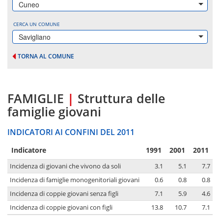
Cuneo
CERCA UN COMUNE
Savigliano
TORNA AL COMUNE
FAMIGLIE
|
Struttura delle
famiglie giovani
INDICATORI AI CONFINI DEL 2011
Indicatore
1991
2001
2011
Incidenza di giovani che vivono da soli
3.1
5.1
7.7
Incidenza di famiglie monogenitoriali giovani
0.6
0.8
0.8
Incidenza di coppie giovani senza figli
7.1
5.9
4.6
Incidenza di coppie giovani con figli
13.8
10.7
7.1