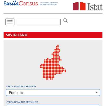
Vai
direttamente
a:
Contenuto
Ricerca
Toggle
navigation
.
SAVIGLIANO
CERCA UN'ALTRA REGIONE
Piemonte
CERCA UN'ALTRA PROVINCIA