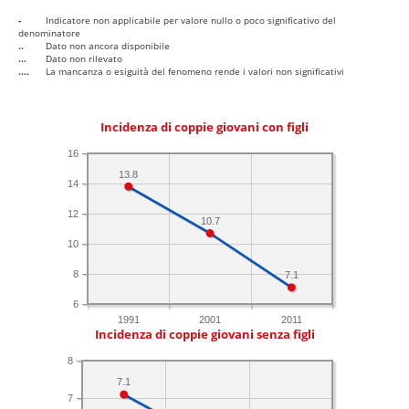
-
Indicatore non applicabile per valore nullo o poco significativo del
denominatore
..
Dato non ancora disponibile
...
Dato non rilevato
....
La mancanza o esiguità del fenomeno rende i valori non significativi
Incidenza di coppie giovani con figli
16
13.8
14
12
10.7
10
8
7.1
6
1991
2001
2011
Incidenza di coppie giovani senza figli
8
7.1
7