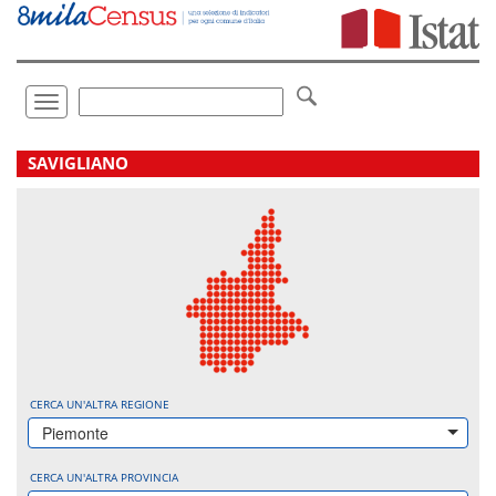
Vai
direttamente
a:
Contenuto
Ricerca
Toggle
navigation
.
SAVIGLIANO
CERCA UN'ALTRA REGIONE
Piemonte
CERCA UN'ALTRA PROVINCIA