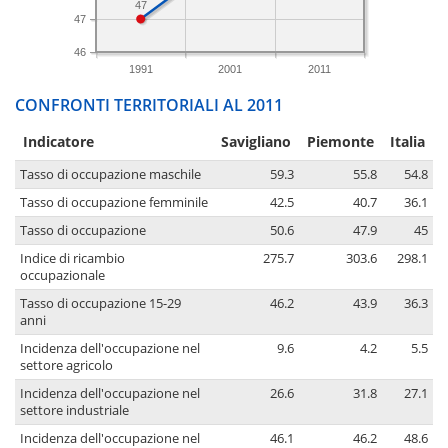
47
47
46
1991
2001
2011
CONFRONTI TERRITORIALI AL 2011
Indicatore
Savigliano
Piemonte
Italia
Tasso di occupazione maschile
59.3
55.8
54.8
Tasso di occupazione femminile
42.5
40.7
36.1
Tasso di occupazione
50.6
47.9
45
Indice di ricambio
275.7
303.6
298.1
occupazionale
Tasso di occupazione 15-29
46.2
43.9
36.3
anni
Incidenza dell'occupazione nel
9.6
4.2
5.5
settore agricolo
Incidenza dell'occupazione nel
26.6
31.8
27.1
settore industriale
Incidenza dell'occupazione nel
46.1
46.2
48.6