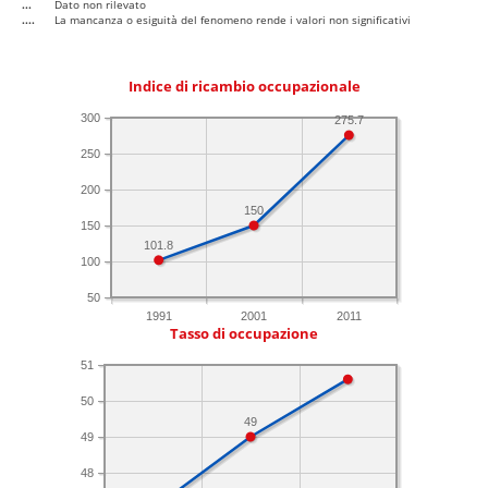
...
Dato non rilevato
....
La mancanza o esiguità del fenomeno rende i valori non significativi
Indice di ricambio occupazionale
300
275.7
250
200
150
150
101.8
100
50
1991
2001
2011
Tasso di occupazione
51
50
49
49
48