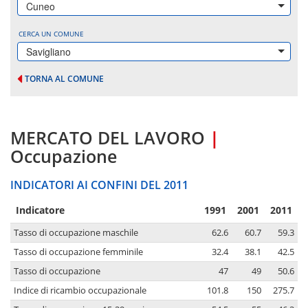
Cuneo
CERCA UN COMUNE
Savigliano
TORNA AL COMUNE
MERCATO DEL LAVORO
|
Occupazione
INDICATORI AI CONFINI DEL 2011
Indicatore
1991
2001
2011
Tasso di occupazione maschile
62.6
60.7
59.3
Tasso di occupazione femminile
32.4
38.1
42.5
Tasso di occupazione
47
49
50.6
Indice di ricambio occupazionale
101.8
150
275.7