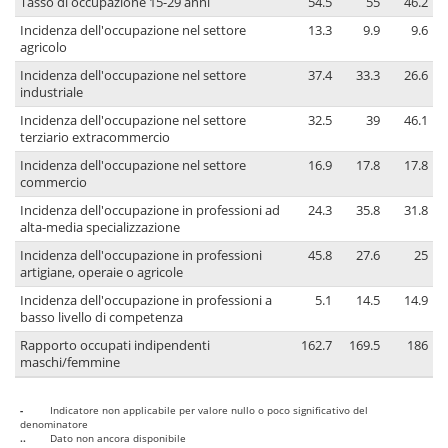
Tasso di occupazione 15-29 anni
54.5
55
46.2
Incidenza dell'occupazione nel settore
13.3
9.9
9.6
agricolo
Incidenza dell'occupazione nel settore
37.4
33.3
26.6
industriale
Incidenza dell'occupazione nel settore
32.5
39
46.1
terziario extracommercio
Incidenza dell'occupazione nel settore
16.9
17.8
17.8
commercio
Incidenza dell'occupazione in professioni ad
24.3
35.8
31.8
alta-media specializzazione
Incidenza dell'occupazione in professioni
45.8
27.6
25
artigiane, operaie o agricole
Incidenza dell'occupazione in professioni a
5.1
14.5
14.9
basso livello di competenza
Rapporto occupati indipendenti
162.7
169.5
186
maschi/femmine
-
Indicatore non applicabile per valore nullo o poco significativo del
denominatore
..
Dato non ancora disponibile