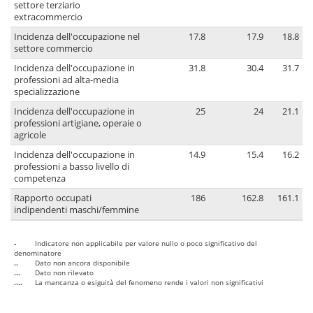
settore terziario
extracommercio
Incidenza dell'occupazione nel
17.8
17.9
18.8
settore commercio
Incidenza dell'occupazione in
31.8
30.4
31.7
professioni ad alta-media
specializzazione
Incidenza dell'occupazione in
25
24
21.1
professioni artigiane, operaie o
agricole
Incidenza dell'occupazione in
14.9
15.4
16.2
professioni a basso livello di
competenza
Rapporto occupati
186
162.8
161.1
indipendenti maschi/femmine
-
Indicatore non applicabile per valore nullo o poco significativo del
denominatore
..
Dato non ancora disponibile
...
Dato non rilevato
....
La mancanza o esiguità del fenomeno rende i valori non significativi