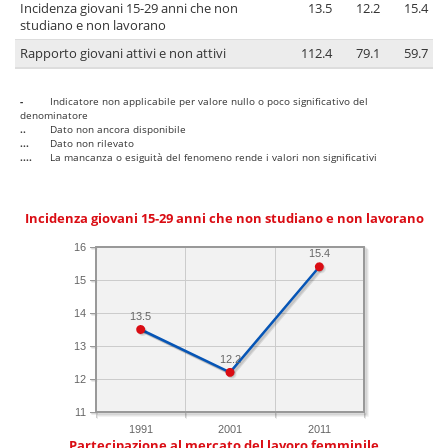
Incidenza giovani 15-29 anni che non
13.5
12.2
15.4
studiano e non lavorano
Rapporto giovani attivi e non attivi
112.4
79.1
59.7
-
Indicatore non applicabile per valore nullo o poco significativo del
denominatore
..
Dato non ancora disponibile
...
Dato non rilevato
....
La mancanza o esiguità del fenomeno rende i valori non significativi
Incidenza giovani 15-29 anni che non studiano e non lavorano
16
15.4
15
14
13.5
13
12.2
12
11
1991
2001
2011
Partecipazione al mercato del lavoro femminile