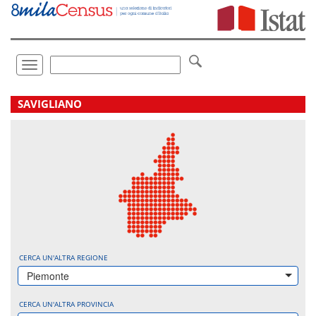
Vai
direttamente
a:
Contenuto
Ricerca
Toggle
navigation
.
SAVIGLIANO
CERCA UN'ALTRA REGIONE
Piemonte
CERCA UN'ALTRA PROVINCIA