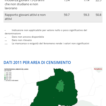
Incidenza giovani 15-29 anni
15.4
17.4
22.5
che non studiano e non
lavorano
Rapporto giovani attivi e non
59.7
59.3
50.8
attivi
-
Indicatore non applicabile per valore nullo o poco significativo del
denominatore
..
Dato non ancora disponibile
...
Dato non rilevato
....
La mancanza o esiguità del fenomeno rende i valori non significativi
DATI 2011 PER AREA DI CENSIMENTO