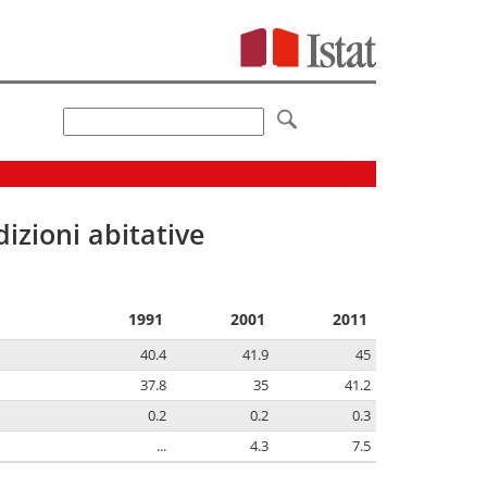
izioni abitative
1991
2001
2011
40.4
41.9
45
37.8
35
41.2
0.2
0.2
0.3
...
4.3
7.5