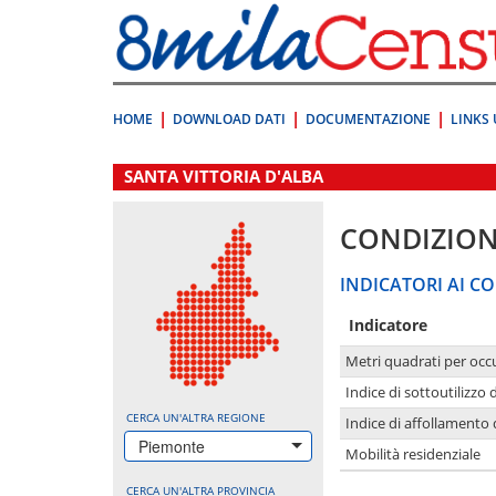
Vai
direttamente
a:
Contenuto
Ricerca
HOME
DOWNLOAD DATI
DOCUMENTAZIONE
LINKS 
.
SANTA VITTORIA D'ALBA
CONDIZION
INDICATORI AI CO
Indicatore
Metri quadrati per occ
Indice di sottoutilizzo 
CERCA UN'ALTRA REGIONE
Indice di affollamento 
Piemonte
Mobilità residenziale
CERCA UN'ALTRA PROVINCIA