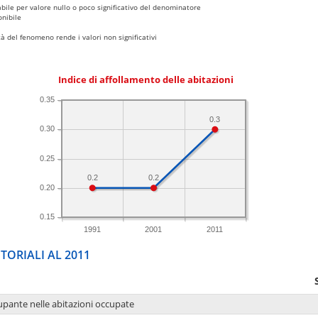
bile per valore nullo o poco significativo del denominatore
nibile
 del fenomeno rende i valori non significativi
Indice di affollamento delle abitazioni
0.35
0.3
0.30
0.25
0.2
0.2
0.20
0.15
1991
2001
2011
TORIALI AL 2011
upante nelle abitazioni occupate