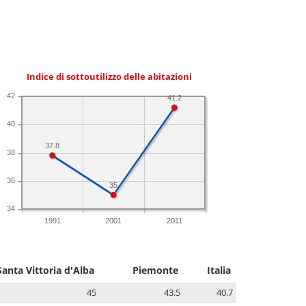
Indice di sottoutilizzo delle abitazioni
42
41.2
40
37.8
38
36
35
34
1991
2001
2011
Santa Vittoria d'Alba
Piemonte
Italia
45
43.5
40.7