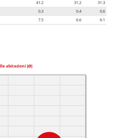
41.2
31.2
31.3
0.3
0.4
0.6
7.5
6.6
6.1
elle abitazioni
[Ø]