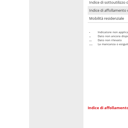
Indice di sottoutilizzo 
Indice di affollamento 
Mobilità residenziale
-
Indicatore non applica
..
Dato non ancora dispo
...
Dato non rilevato
....
La mancanza o esiguità
Indice di affollamento