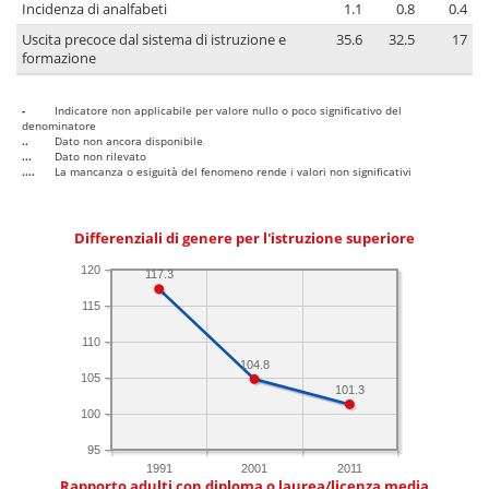
Incidenza di analfabeti
1.1
0.8
0.4
Uscita precoce dal sistema di istruzione e
35.6
32.5
17
formazione
-
Indicatore non applicabile per valore nullo o poco significativo del
denominatore
..
Dato non ancora disponibile
...
Dato non rilevato
....
La mancanza o esiguità del fenomeno rende i valori non significativi
Differenziali di genere per l'istruzione superiore
120
117.3
115
110
104.8
105
101.3
100
95
1991
2001
2011
Rapporto adulti con diploma o laurea/licenza media