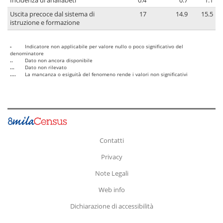
Incidenza di analfabeti
0.4
0.7
1.1
Uscita precoce dal sistema di
17
14.9
15.5
istruzione e formazione
-
Indicatore non applicabile per valore nullo o poco significativo del
denominatore
..
Dato non ancora disponibile
...
Dato non rilevato
....
La mancanza o esiguità del fenomeno rende i valori non significativi
Contatti
Privacy
Note Legali
Web info
Dichiarazione di accessibilità