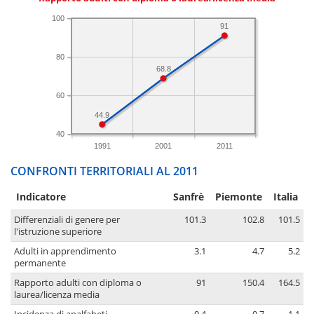
100
91
80
68.8
60
44.9
40
1991
2001
2011
CONFRONTI TERRITORIALI AL 2011
Indicatore
Sanfrè
Piemonte
Italia
Differenziali di genere per
101.3
102.8
101.5
l'istruzione superiore
Adulti in apprendimento
3.1
4.7
5.2
permanente
Rapporto adulti con diploma o
91
150.4
164.5
laurea/licenza media