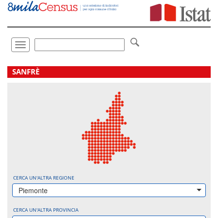
Vai
direttamente
a:
Contenuto
Ricerca
Toggle
navigation
.
SANFRÈ
CERCA UN'ALTRA REGIONE
Piemonte
CERCA UN'ALTRA PROVINCIA