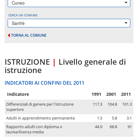
Cuneo
CERCA UN COMUNE
Sanfrè
TORNA AL COMUNE
ISTRUZIONE
|
Livello generale di
istruzione
INDICATORI AI CONFINI DEL 2011
Indicatore
1991
2001
2011
Differenziali di genere per l'istruzione
117.3
104.8
101.3
superiore
Adulti in apprendimento permanente
1.5
5.8
3.1
Rapporto adulti con diploma o
44.9
68.8
91
laurea/licenza media