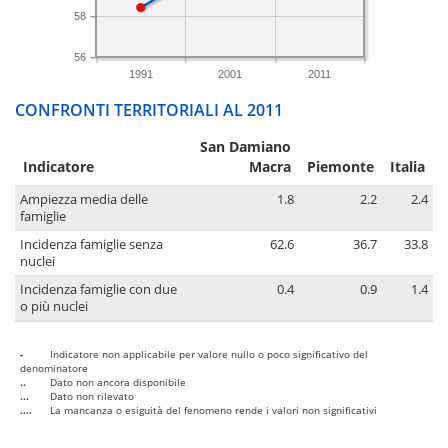
58
56
1991
2001
2011
CONFRONTI TERRITORIALI AL 2011
San Damiano
Indicatore
Macra
Piemonte
Italia
Ampiezza media delle
1.8
2.2
2.4
famiglie
Incidenza famiglie senza
62.6
36.7
33.8
nuclei
Incidenza famiglie con due
0.4
0.9
1.4
o più nuclei
-
Indicatore non applicabile per valore nullo o poco significativo del
denominatore
..
Dato non ancora disponibile
...
Dato non rilevato
....
La mancanza o esiguità del fenomeno rende i valori non significativi