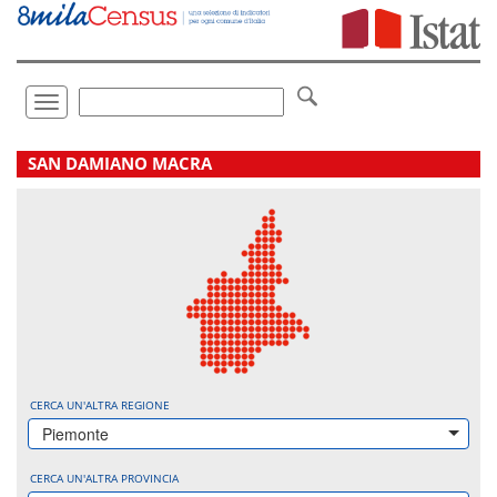
Vai
direttamente
a:
Contenuto
Ricerca
Toggle
navigation
.
SAN DAMIANO MACRA
CERCA UN'ALTRA REGIONE
Piemonte
CERCA UN'ALTRA PROVINCIA