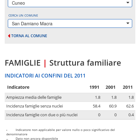
Cuneo
CERCA UN COMUNE
San Damiano Macra
TORNA AL COMUNE
FAMIGLIE
|
Struttura familiare
INDICATORI AI CONFINI DEL 2011
Indicatore
1991
2001
2011
Ampiezza media delle famiglie
1.8
1.8
1.8
Incidenza famiglie senza nuclei
58.4
60.9
62.6
Incidenza famiglie con due o più nuclei
0
0
0.4
-
Indicatore non applicabile per valore nullo o poco significativo del
denominatore
..
Dato non ancora disponibile