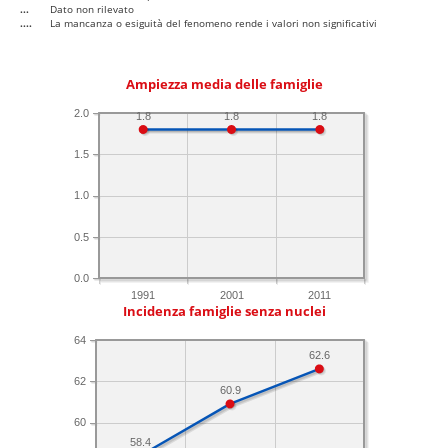
...
Dato non rilevato
....
La mancanza o esiguità del fenomeno rende i valori non significativi
Ampiezza media delle famiglie
2.0
1.8
1.8
1.8
1.5
1.0
0.5
0.0
1991
2001
2011
Incidenza famiglie senza nuclei
64
62.6
62
60.9
60
58.4