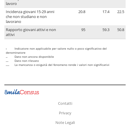
lavoro
Incidenza giovani 15-29 anni
20.8
17.4
22.5
che non studiano e non
lavorano
Rapporto giovani attivi e non
95
59.3
50.8
attivi
-
Indicatore non applicabile per valore nullo o poco significativo del
denominatore
..
Dato non ancora disponibile
...
Dato non rilevato
....
La mancanza o esiguità del fenomeno rende i valori non significativi
Contatti
Privacy
Note Legali