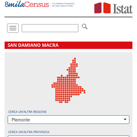
Vai
direttamente
a:
Contenuto
Ricerca
Toggle
navigation
.
SAN DAMIANO MACRA
CERCA UN'ALTRA REGIONE
Piemonte
CERCA UN'ALTRA PROVINCIA