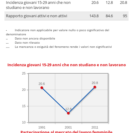
Incidenza giovani 15-29 anni che non
20.6
12.8
20.8
studiano e non lavorano
Rapporto giovani attivi e non attivi
143.8
84.6
95
-
Indicatore non applicabile per valore nullo o poco significativo del
denominatore
..
Dato non ancora disponibile
...
Dato non rilevato
....
La mancanza o esiguità del fenomeno rende i valori non significativi
Incidenza giovani 15-29 anni che non studiano e non lavorano
25
20.8
20.6
20
15
12.8
10
1991
2001
2011
Partecipazione al mercato del lavoro femminile