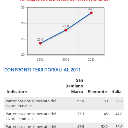
35
33.3
30
27.8
25
23.6
20
1991
2001
2011
CONFRONTI TERRITORIALI AL 2011
San
Damiano
Indicatore
Macra
Piemonte
Italia
Partecipazione al mercato del
52.9
60
60.7
lavoro maschile
Partecipazione al mercato del
33.3
45
41.8
lavoro femminile
Partecipazione al mercato del
43.5
52.2
50.8