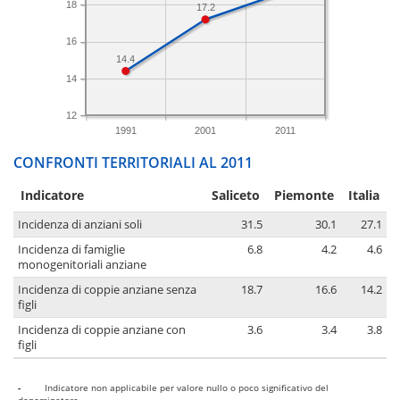
18
17.2
16
14.4
14
12
1991
2001
2011
CONFRONTI TERRITORIALI AL 2011
Indicatore
Saliceto
Piemonte
Italia
Incidenza di anziani soli
31.5
30.1
27.1
Incidenza di famiglie
6.8
4.2
4.6
monogenitoriali anziane
Incidenza di coppie anziane senza
18.7
16.6
14.2
figli
Incidenza di coppie anziane con
3.6
3.4
3.8
figli
-
Indicatore non applicabile per valore nullo o poco significativo del