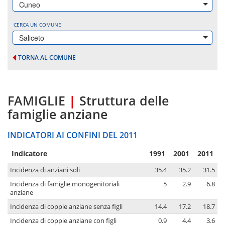
Cuneo
CERCA UN COMUNE
Saliceto
TORNA AL COMUNE
FAMIGLIE
|
Struttura delle
famiglie anziane
INDICATORI AI CONFINI DEL 2011
Indicatore
1991
2001
2011
Incidenza di anziani soli
35.4
35.2
31.5
Incidenza di famiglie monogenitoriali
5
2.9
6.8
anziane
Incidenza di coppie anziane senza figli
14.4
17.2
18.7
Incidenza di coppie anziane con figli
0.9
4.4
3.6