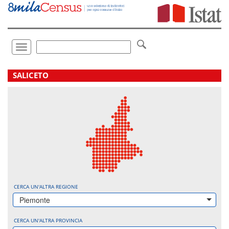
Vai
direttamente
a:
Contenuto
Ricerca
Toggle
navigation
.
SALICETO
CERCA UN'ALTRA REGIONE
Piemonte
CERCA UN'ALTRA PROVINCIA