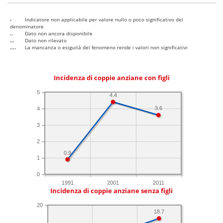
-
Indicatore non applicabile per valore nullo o poco significativo del
denominatore
..
Dato non ancora disponibile
...
Dato non rilevato
....
La mancanza o esiguità del fenomeno rende i valori non significativi
Incidenza di coppie anziane con figli
5
4.4
3.6
4
3
2
0.9
1
0
1991
2001
2011
Incidenza di coppie anziane senza figli
20
18.7