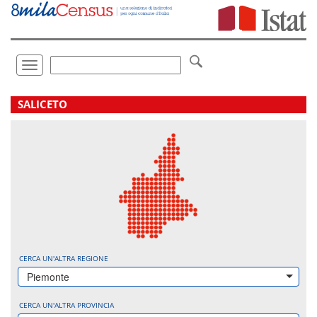
Vai
direttamente
a:
Contenuto
Ricerca
Toggle
navigation
.
SALICETO
CERCA UN'ALTRA REGIONE
Piemonte
CERCA UN'ALTRA PROVINCIA