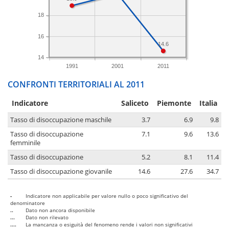
18
16
14.6
14
1991
2001
2011
CONFRONTI TERRITORIALI AL 2011
Indicatore
Saliceto
Piemonte
Italia
Tasso di disoccupazione maschile
3.7
6.9
9.8
Tasso di disoccupazione
7.1
9.6
13.6
femminile
Tasso di disoccupazione
5.2
8.1
11.4
Tasso di disoccupazione giovanile
14.6
27.6
34.7
-
Indicatore non applicabile per valore nullo o poco significativo del
denominatore
..
Dato non ancora disponibile
...
Dato non rilevato
....
La mancanza o esiguità del fenomeno rende i valori non significativi