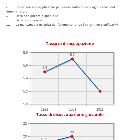
-
Indicatore non applicabile per valore nullo o poco significativo del
denominatore
..
Dato non ancora disponibile
...
Dato non rilevato
....
La mancanza o esiguità del fenomeno rende i valori non significativi
Tasso di disoccupazione
5.8
5.7
5.6
5.5
5.4
5.2
5.2
5.0
1991
2001
2011
Tasso di disoccupazione giovanile
22
20
20
18.9