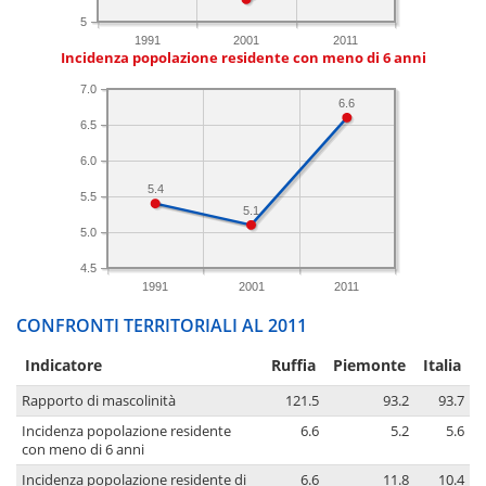
5
1991
2001
2011
Incidenza popolazione residente con meno di 6 anni
7.0
6.6
6.5
6.0
5.4
5.5
5.1
5.0
4.5
1991
2001
2011
CONFRONTI TERRITORIALI AL 2011
Indicatore
Ruffia
Piemonte
Italia
Rapporto di mascolinità
121.5
93.2
93.7
Incidenza popolazione residente
6.6
5.2
5.6
con meno di 6 anni
Incidenza popolazione residente di
6.6
11.8
10.4