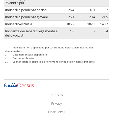
75 anni e più
Indice di dipendenza anziani
26.4
37.1
32
Indice di dipendenza giovani
25.1
20.4
21.5
Indice di vecchiaia
105.2
182.3
148.7
Incidenza dei separati legalmente e
1.8
7
5.4
dei divorziati
-
Indicatore non applicabile per valore nullo o poco significativo del
denominatore
..
Dato non ancora disponibile
...
Dato non rilevato
....
La mancanza o esiguità del fenomeno rende i valori non significativi
Contatti
Privacy
Note Legali