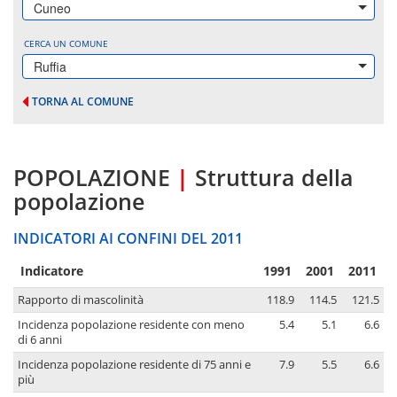
Cuneo
CERCA UN COMUNE
Ruffia
TORNA AL COMUNE
POPOLAZIONE
|
Struttura della
popolazione
INDICATORI AI CONFINI DEL 2011
Indicatore
1991
2001
2011
Rapporto di mascolinità
118.9
114.5
121.5
Incidenza popolazione residente con meno
5.4
5.1
6.6
di 6 anni
Incidenza popolazione residente di 75 anni e
7.9
5.5
6.6
più