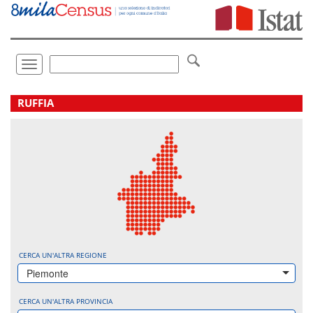
Vai
direttamente
a:
Contenuto
Ricerca
Toggle
navigation
.
RUFFIA
CERCA UN'ALTRA REGIONE
Piemonte
CERCA UN'ALTRA PROVINCIA