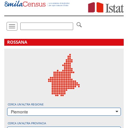
Vai
direttamente
a:
Contenuto
Ricerca
Toggle
navigation
.
ROSSANA
CERCA UN'ALTRA REGIONE
Piemonte
CERCA UN'ALTRA PROVINCIA