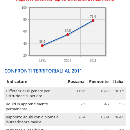
100
78.4
80
54.8
60
36.5
40
20
1991
2001
2011
CONFRONTI TERRITORIALI AL 2011
Indicatore
Rossana
Piemonte
Italia
Differenziali di genere per
116.6
102.8
101.5
l'istruzione superiore
Adulti in apprendimento
2.5
4.7
5.2
permanente
Rapporto adulti con diploma o
78.4
150.4
164.5
laurea/licenza media