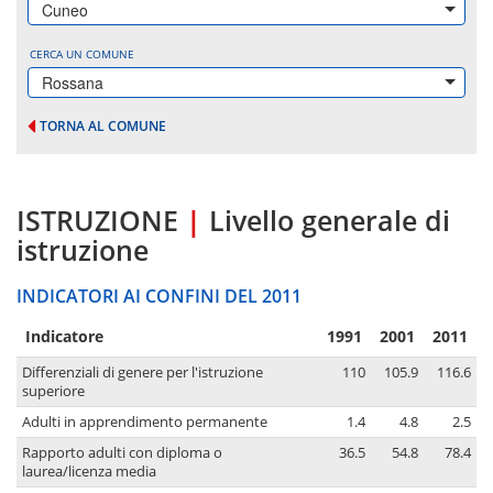
Cuneo
CERCA UN COMUNE
Rossana
TORNA AL COMUNE
ISTRUZIONE
|
Livello generale di
istruzione
INDICATORI AI CONFINI DEL 2011
Indicatore
1991
2001
2011
Differenziali di genere per l'istruzione
110
105.9
116.6
superiore
Adulti in apprendimento permanente
1.4
4.8
2.5
Rapporto adulti con diploma o
36.5
54.8
78.4
laurea/licenza media