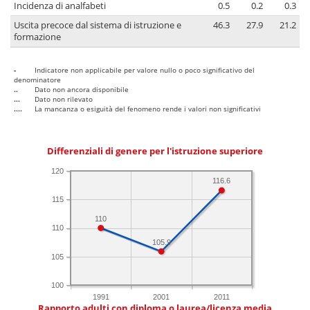
Incidenza di analfabeti
0.5
0.2
0.3
Uscita precoce dal sistema di istruzione e
46.3
27.9
21.2
formazione
-
Indicatore non applicabile per valore nullo o poco significativo del
denominatore
..
Dato non ancora disponibile
...
Dato non rilevato
....
La mancanza o esiguità del fenomeno rende i valori non significativi
Differenziali di genere per l'istruzione superiore
120
116.6
115
110
110
105.9
105
100
1991
2001
2011
Rapporto adulti con diploma o laurea/licenza media