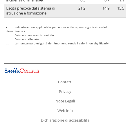
Incidenza di analfabeti
0.3
0.7
1.1
Uscita precoce dal sistema di
21.2
14.9
15.5
istruzione e formazione
-
Indicatore non applicabile per valore nullo o poco significativo del
denominatore
..
Dato non ancora disponibile
...
Dato non rilevato
....
La mancanza o esiguità del fenomeno rende i valori non significativi
Contatti
Privacy
Note Legali
Web info
Dichiarazione di accessibilità