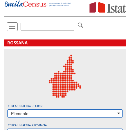
Vai
direttamente
a:
Contenuto
Ricerca
Toggle
navigation
.
ROSSANA
CERCA UN'ALTRA REGIONE
Piemonte
CERCA UN'ALTRA PROVINCIA