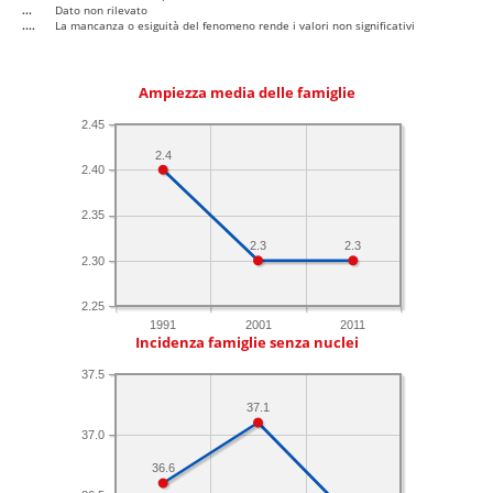
...
Dato non rilevato
....
La mancanza o esiguità del fenomeno rende i valori non significativi
Ampiezza media delle famiglie
2.45
2.4
2.40
2.35
2.3
2.3
2.30
2.25
1991
2001
2011
Incidenza famiglie senza nuclei
37.5
37.1
37.0
36.6