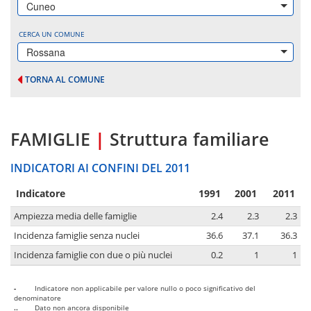
Cuneo
CERCA UN COMUNE
Rossana
TORNA AL COMUNE
FAMIGLIE
|
Struttura familiare
INDICATORI AI CONFINI DEL 2011
Indicatore
1991
2001
2011
Ampiezza media delle famiglie
2.4
2.3
2.3
Incidenza famiglie senza nuclei
36.6
37.1
36.3
Incidenza famiglie con due o più nuclei
0.2
1
1
-
Indicatore non applicabile per valore nullo o poco significativo del
denominatore
..
Dato non ancora disponibile