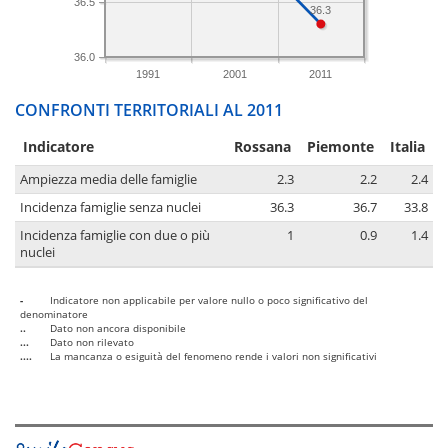
36.5
36.3
36.0
1991
2001
2011
CONFRONTI TERRITORIALI AL 2011
Indicatore
Rossana
Piemonte
Italia
Ampiezza media delle famiglie
2.3
2.2
2.4
Incidenza famiglie senza nuclei
36.3
36.7
33.8
Incidenza famiglie con due o più
1
0.9
1.4
nuclei
-
Indicatore non applicabile per valore nullo o poco significativo del
denominatore
..
Dato non ancora disponibile
...
Dato non rilevato
....
La mancanza o esiguità del fenomeno rende i valori non significativi