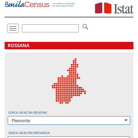
Vai
direttamente
a:
Contenuto
Ricerca
Toggle
navigation
.
ROSSANA
CERCA UN'ALTRA REGIONE
Piemonte
CERCA UN'ALTRA PROVINCIA