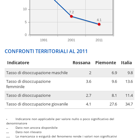
10
7.2
4.1
5
0
1991
2001
2011
CONFRONTI TERRITORIALI AL 2011
Indicatore
Rossana
Piemonte
Italia
Tasso di disoccupazione maschile
2
6.9
9.8
Tasso di disoccupazione
3.6
9.6
13.6
femminile
Tasso di disoccupazione
2.7
8.1
11.4
Tasso di disoccupazione giovanile
4.1
27.6
34.7
-
Indicatore non applicabile per valore nullo o poco significativo del
denominatore
..
Dato non ancora disponibile
...
Dato non rilevato
....
La mancanza o esiguità del fenomeno rende i valori non significativi