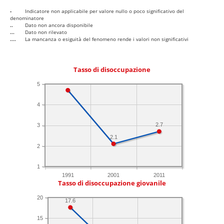
-
Indicatore non applicabile per valore nullo o poco significativo del
denominatore
..
Dato non ancora disponibile
...
Dato non rilevato
....
La mancanza o esiguità del fenomeno rende i valori non significativi
Tasso di disoccupazione
5
4
2.7
3
2.1
2
1
1991
2001
2011
Tasso di disoccupazione giovanile
20
17.6
15