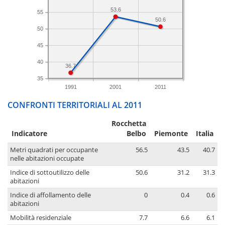
53.6
55
50.6
50
45
40
36.7
35
1991
2001
2011
CONFRONTI TERRITORIALI AL 2011
Rocchetta
Indicatore
Belbo
Piemonte
Italia
Metri quadrati per occupante
56.5
43.5
40.7
nelle abitazioni occupate
Indice di sottoutilizzo delle
50.6
31.2
31.3
abitazioni
Indice di affollamento delle
0
0.4
0.6
abitazioni
Mobilità residenziale
7.7
6.6
6.1