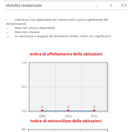
Mobilità residenziale
...
1
7.7
-
Indicatore non applicabile per valore nullo o poco significativo del
denominatore
..
Dato non ancora disponibile
...
Dato non rilevato
....
La mancanza o esiguità del fenomeno rende i valori non significativi
Indice di affollamento delle abitazioni
1.0
0.5
0
0
0
0.0
1991
2001
2011
Indice di sottoutilizzo delle abitazioni
60