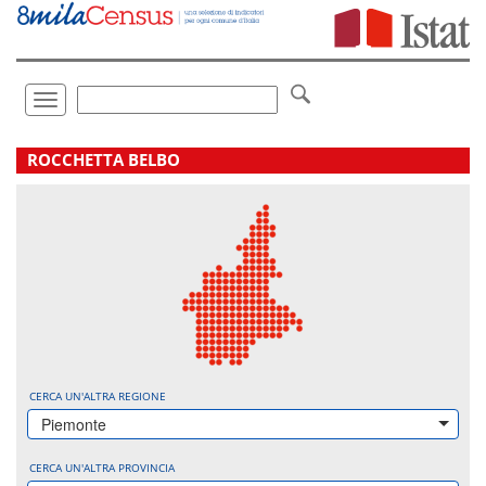
Vai
direttamente
a:
Contenuto
Ricerca
Toggle
navigation
.
ROCCHETTA BELBO
CERCA UN'ALTRA REGIONE
Piemonte
CERCA UN'ALTRA PROVINCIA