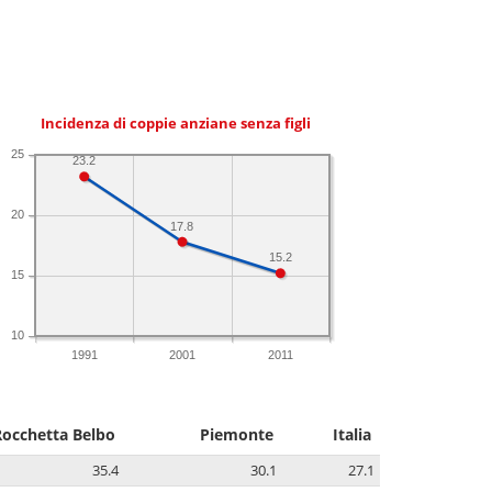
Incidenza di coppie anziane senza figli
25
23.2
20
17.8
15.2
15
10
1991
2001
2011
Rocchetta Belbo
Piemonte
Italia
35.4
30.1
27.1