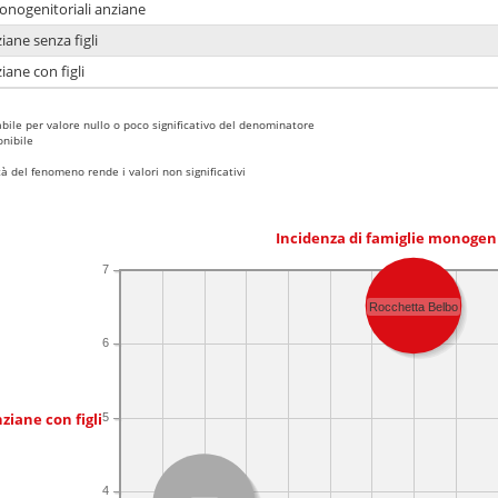
monogenitoriali anziane
iane senza figli
iane con figli
bile per valore nullo o poco significativo del denominatore
nibile
 del fenomeno rende i valori non significativi
Incidenza di famiglie monogen
7
Rocchetta Belbo
6
ziane con figli
5
4