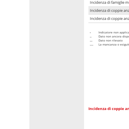
Incidenza di famiglie 
Incidenza di coppie anz
Incidenza di coppie anz
-
Indicatore non applica
..
Dato non ancora dispo
...
Dato non rilevato
....
La mancanza o esiguità
Incidenza di coppie an