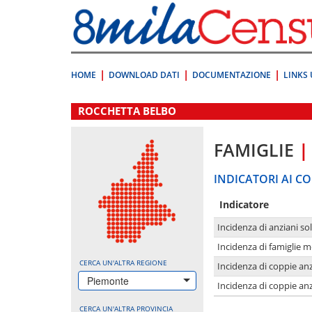
Vai
direttamente
a:
Contenuto
Ricerca
HOME
DOWNLOAD DATI
DOCUMENTAZIONE
LINKS 
.
ROCCHETTA BELBO
FAMIGLIE
|
INDICATORI AI CO
Indicatore
Incidenza di anziani sol
Incidenza di famiglie 
CERCA UN'ALTRA REGIONE
Incidenza di coppie anz
Piemonte
Incidenza di coppie anz
CERCA UN'ALTRA PROVINCIA