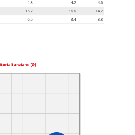
4.3
4.2
4.6
15.2
16.6
14.2
6.5
3.4
3.8
itoriali anziane
[Ø]