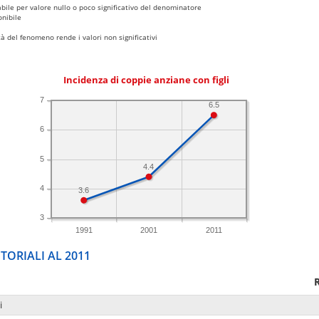
bile per valore nullo o poco significativo del denominatore
nibile
 del fenomeno rende i valori non significativi
Incidenza di coppie anziane con figli
7
6.5
6
5
4.4
4
3.6
3
1991
2001
2011
TORIALI AL 2011
i