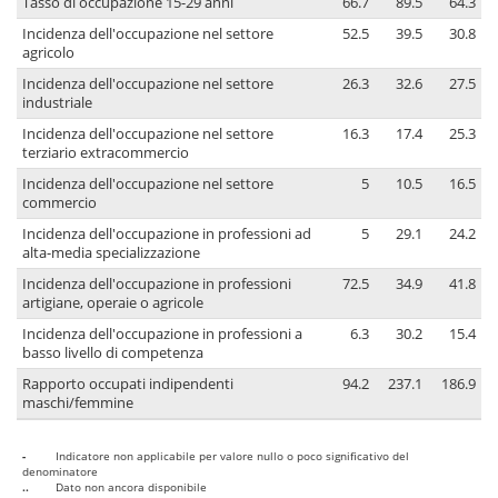
Tasso di occupazione 15-29 anni
66.7
89.5
64.3
Incidenza dell'occupazione nel settore
52.5
39.5
30.8
agricolo
Incidenza dell'occupazione nel settore
26.3
32.6
27.5
industriale
Incidenza dell'occupazione nel settore
16.3
17.4
25.3
terziario extracommercio
Incidenza dell'occupazione nel settore
5
10.5
16.5
commercio
Incidenza dell'occupazione in professioni ad
5
29.1
24.2
alta-media specializzazione
Incidenza dell'occupazione in professioni
72.5
34.9
41.8
artigiane, operaie o agricole
Incidenza dell'occupazione in professioni a
6.3
30.2
15.4
basso livello di competenza
Rapporto occupati indipendenti
94.2
237.1
186.9
maschi/femmine
-
Indicatore non applicabile per valore nullo o poco significativo del
denominatore
..
Dato non ancora disponibile