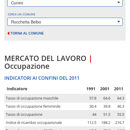
Cuneo
CERCA UN COMUNE
Rocchetta Belbo
TORNA AL COMUNE
MERCATO DEL LAVORO
|
Occupazione
INDICATORI AI CONFINI DEL 2011
Indicatore
1991
2001
2011
Tasso di occupazione maschile
57.8
64.6
64.3
Tasso di occupazione femminile
30.4
39.8
46.3
Tasso di occupazione
44
51.5
55.5
Indice di ricambio occupazionale
112.5
188.2
216.7