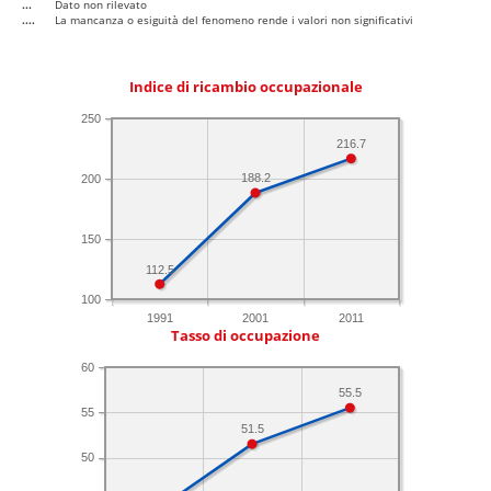
...
Dato non rilevato
....
La mancanza o esiguità del fenomeno rende i valori non significativi
Indice di ricambio occupazionale
250
216.7
188.2
200
150
112.5
100
1991
2001
2011
Tasso di occupazione
60
55.5
55
51.5
50