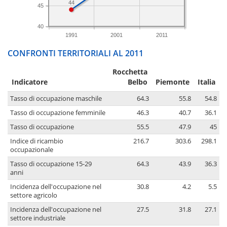
44
45
40
1991
2001
2011
CONFRONTI TERRITORIALI AL 2011
Rocchetta
Indicatore
Belbo
Piemonte
Italia
Tasso di occupazione maschile
64.3
55.8
54.8
Tasso di occupazione femminile
46.3
40.7
36.1
Tasso di occupazione
55.5
47.9
45
Indice di ricambio
216.7
303.6
298.1
occupazionale
Tasso di occupazione 15-29
64.3
43.9
36.3
anni
Incidenza dell'occupazione nel
30.8
4.2
5.5
settore agricolo
Incidenza dell'occupazione nel
27.5
31.8
27.1
settore industriale