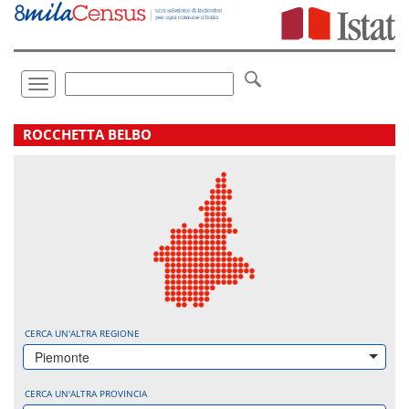
Vai
direttamente
a:
Contenuto
Ricerca
Toggle
navigation
.
ROCCHETTA BELBO
CERCA UN'ALTRA REGIONE
Piemonte
CERCA UN'ALTRA PROVINCIA