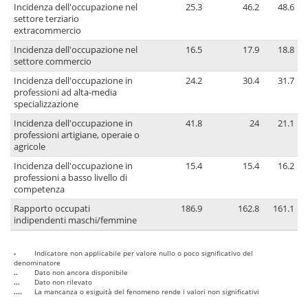
Incidenza dell'occupazione nel
25.3
46.2
48.6
settore terziario
extracommercio
Incidenza dell'occupazione nel
16.5
17.9
18.8
settore commercio
Incidenza dell'occupazione in
24.2
30.4
31.7
professioni ad alta-media
specializzazione
Incidenza dell'occupazione in
41.8
24
21.1
professioni artigiane, operaie o
agricole
Incidenza dell'occupazione in
15.4
15.4
16.2
professioni a basso livello di
competenza
Rapporto occupati
186.9
162.8
161.1
indipendenti maschi/femmine
-
Indicatore non applicabile per valore nullo o poco significativo del
denominatore
..
Dato non ancora disponibile
...
Dato non rilevato
....
La mancanza o esiguità del fenomeno rende i valori non significativi