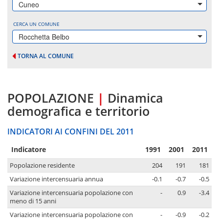
Cuneo
CERCA UN COMUNE
Rocchetta Belbo
TORNA AL COMUNE
POPOLAZIONE
|
Dinamica
demografica e territorio
INDICATORI AI CONFINI DEL 2011
Indicatore
1991
2001
2011
Popolazione residente
204
191
181
Variazione intercensuaria annua
-0.1
-0.7
-0.5
Variazione intercensuaria popolazione con
-
0.9
-3.4
meno di 15 anni
Variazione intercensuaria popolazione con
-
-0.9
-0.2