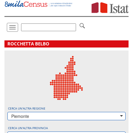
Vai
direttamente
a:
Contenuto
Ricerca
Toggle
navigation
.
ROCCHETTA BELBO
CERCA UN'ALTRA REGIONE
Piemonte
CERCA UN'ALTRA PROVINCIA