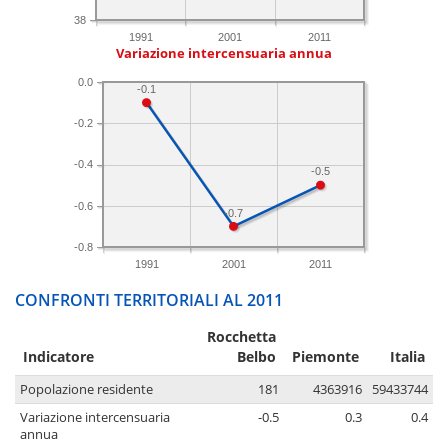
38
1991
2001
2011
Variazione intercensuaria annua
0.0
-0.1
-0.2
-0.4
-0.5
-0.6
-0.7
-0.8
1991
2001
2011
CONFRONTI TERRITORIALI AL 2011
Rocchetta
Indicatore
Belbo
Piemonte
Italia
Popolazione residente
181
4363916
59433744
Variazione intercensuaria
-0.5
0.3
0.4
annua