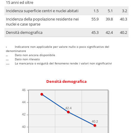
15 anni ed oltre
Incidenza superficie centri e nuclei abitati
1.5
5.1
3.2
Incidenza della popolazione residente nei
55.9
39.8
40.3
nuclei e case sparse
Densità demografica
45.3
42.4
40.2
-
Indicatore non applicabile per valore nullo o poco significativo del
denominatore
..
Dato non ancora disponibile
...
Dato non rilevato
....
La mancanza o esiguità del fenomeno rende i valori non significativi
Densità demografica
46
44
42.4
42
40.2
40