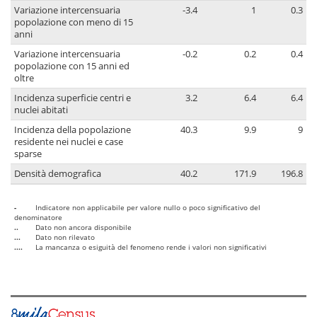
Variazione intercensuaria
-3.4
1
0.3
popolazione con meno di 15
anni
Variazione intercensuaria
-0.2
0.2
0.4
popolazione con 15 anni ed
oltre
Incidenza superficie centri e
3.2
6.4
6.4
nuclei abitati
Incidenza della popolazione
40.3
9.9
9
residente nei nuclei e case
sparse
Densità demografica
40.2
171.9
196.8
-
Indicatore non applicabile per valore nullo o poco significativo del
denominatore
..
Dato non ancora disponibile
...
Dato non rilevato
....
La mancanza o esiguità del fenomeno rende i valori non significativi