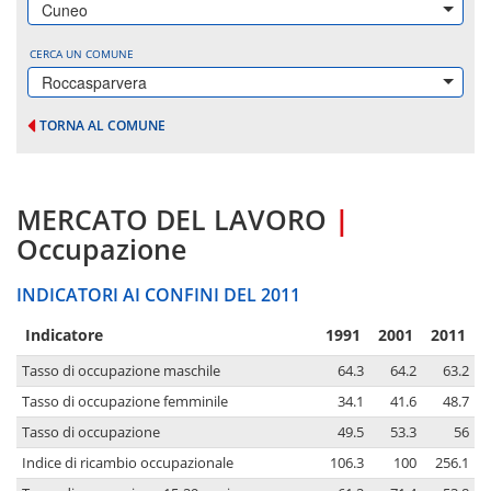
Cuneo
CERCA UN COMUNE
Roccasparvera
TORNA AL COMUNE
MERCATO DEL LAVORO
|
Occupazione
INDICATORI AI CONFINI DEL 2011
Indicatore
1991
2001
2011
Tasso di occupazione maschile
64.3
64.2
63.2
Tasso di occupazione femminile
34.1
41.6
48.7
Tasso di occupazione
49.5
53.3
56
Indice di ricambio occupazionale
106.3
100
256.1