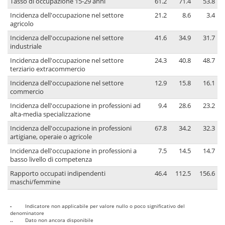
Tasso di occupazione 15-29 anni
61.2
71.4
53.8
Incidenza dell'occupazione nel settore
21.2
8.6
3.4
agricolo
Incidenza dell'occupazione nel settore
41.6
34.9
31.7
industriale
Incidenza dell'occupazione nel settore
24.3
40.8
48.7
terziario extracommercio
Incidenza dell'occupazione nel settore
12.9
15.8
16.1
commercio
Incidenza dell'occupazione in professioni ad
9.4
28.6
23.2
alta-media specializzazione
Incidenza dell'occupazione in professioni
67.8
34.2
32.3
artigiane, operaie o agricole
Incidenza dell'occupazione in professioni a
7.5
14.5
14.7
basso livello di competenza
Rapporto occupati indipendenti
46.4
112.5
156.6
maschi/femmine
-
Indicatore non applicabile per valore nullo o poco significativo del
denominatore
..
Dato non ancora disponibile