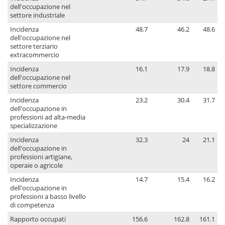
dell'occupazione nel
settore industriale
Incidenza
48.7
46.2
48.6
dell'occupazione nel
settore terziario
extracommercio
Incidenza
16.1
17.9
18.8
dell'occupazione nel
settore commercio
Incidenza
23.2
30.4
31.7
dell'occupazione in
professioni ad alta-media
specializzazione
Incidenza
32.3
24
21.1
dell'occupazione in
professioni artigiane,
operaie o agricole
Incidenza
14.7
15.4
16.2
dell'occupazione in
professioni a basso livello
di competenza
Rapporto occupati
156.6
162.8
161.1