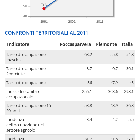
49.5
50
48
1991
2001
2011
CONFRONTI TERRITORIALI AL 2011
Indicatore
Roccasparvera
Piemonte
Italia
Tasso di occupazione
63.2
55.8
54.8
maschile
Tasso di occupazione
48.7
40.7
36.1
femminile
Tasso di occupazione
56
47.9
45
Indice di ricambio
256.1
303.6
298.1
occupazionale
Tasso di occupazione 15-
53.8
43.9
36.3
29 anni
Incidenza
3.4
4.2
5.5
dell'occupazione nel
settore agricolo
Incidenza
31.7
31.8
27.1