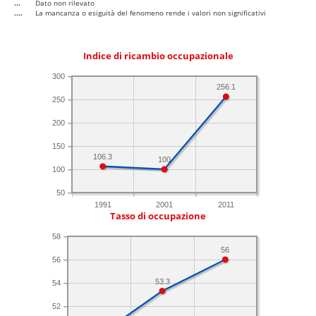
...
Dato non rilevato
....
La mancanza o esiguità del fenomeno rende i valori non significativi
Indice di ricambio occupazionale
300
256.1
250
200
150
106.3
100
100
50
1991
2001
2011
Tasso di occupazione
58
56
56
53.3
54
52