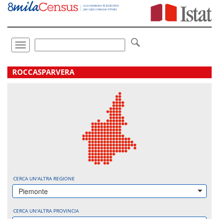
Vai
direttamente
a:
Contenuto
Ricerca
Toggle
navigation
.
ROCCASPARVERA
CERCA UN'ALTRA REGIONE
Piemonte
CERCA UN'ALTRA PROVINCIA