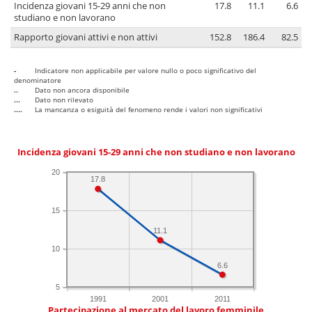
Incidenza giovani 15-29 anni che non
17.8
11.1
6.6
studiano e non lavorano
Rapporto giovani attivi e non attivi
152.8
186.4
82.5
-
Indicatore non applicabile per valore nullo o poco significativo del
denominatore
..
Dato non ancora disponibile
...
Dato non rilevato
....
La mancanza o esiguità del fenomeno rende i valori non significativi
Incidenza giovani 15-29 anni che non studiano e non lavorano
20
17.8
15
11.1
10
6.6
5
1991
2001
2011
Partecipazione al mercato del lavoro femminile