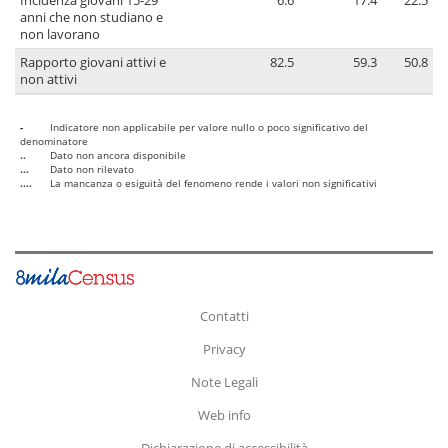
Incidenza giovani 15-29
6.6
17.4
22.5
anni che non studiano e
non lavorano
Rapporto giovani attivi e
82.5
59.3
50.8
non attivi
-
Indicatore non applicabile per valore nullo o poco significativo del
denominatore
..
Dato non ancora disponibile
...
Dato non rilevato
....
La mancanza o esiguità del fenomeno rende i valori non significativi
Contatti
Privacy
Note Legali
Web info
Dichiarazione di accessibilità