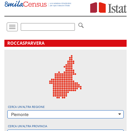
Vai
direttamente
a:
Contenuto
Ricerca
Toggle
navigation
.
ROCCASPARVERA
CERCA UN'ALTRA REGIONE
Piemonte
CERCA UN'ALTRA PROVINCIA