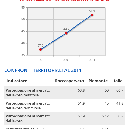
55
51.9
50
44.2
45
40
37.3
35
1991
2001
2011
CONFRONTI TERRITORIALI AL 2011
Indicatore
Roccasparvera
Piemonte
Italia
Partecipazione al mercato
63.8
60
60.7
del lavoro maschile
Partecipazione al mercato
51.9
45
41.8
del lavoro femminile
Partecipazione al mercato
57.9
52.2
50.8
del lavoro