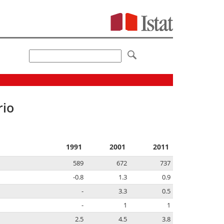
rio
1991
2001
2011
589
672
737
-0.8
1.3
0.9
-
3.3
0.5
-
1
1
2.5
4.5
3.8