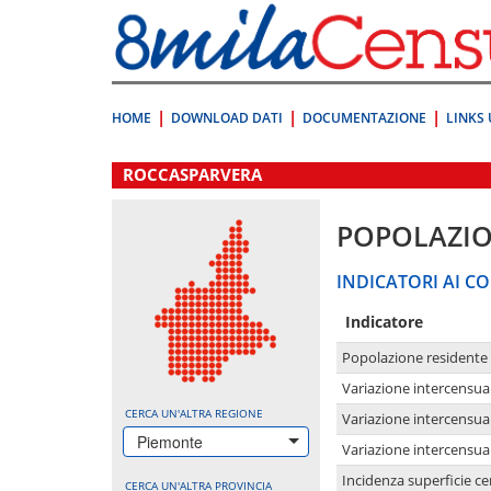
Vai
direttamente
a:
Contenuto
Ricerca
HOME
DOWNLOAD DATI
DOCUMENTAZIONE
LINKS 
.
ROCCASPARVERA
POPOLAZI
INDICATORI AI CO
Indicatore
Popolazione residente
Variazione intercensua
CERCA UN'ALTRA REGIONE
Variazione intercensua
Piemonte
Variazione intercensua
Incidenza superficie cen
CERCA UN'ALTRA PROVINCIA