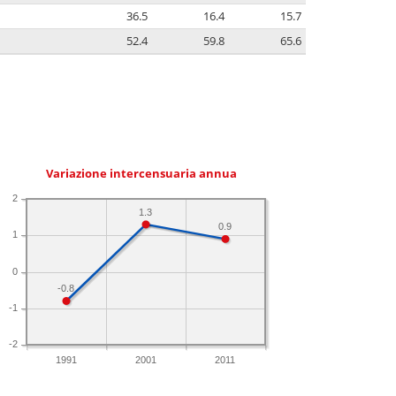
36.5
16.4
15.7
52.4
59.8
65.6
Variazione intercensuaria annua
2
1.3
0.9
1
0
-0.8
-1
-2
1991
2001
2011