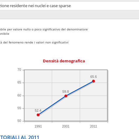
ione residente nei nuclei e case sparse
bile per valore nullo o poco significativo del denominatore
nibile
 del fenomeno rende i valori non significativi
Densità demografica
70
65.6
65
59.8
60
55
52.4
50
1991
2001
2011
TORIALI AL 2011