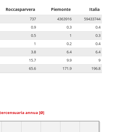
Roccasparvera
Piemonte
Italia
737
4363916
59433744
0.9
0.3
0.4
0.5
1
0.3
1
0.2
0.4
3.8
6.4
6.4
15.7
9.9
9
65.6
171.9
196.8
ntercensuaria annua
[Ø]