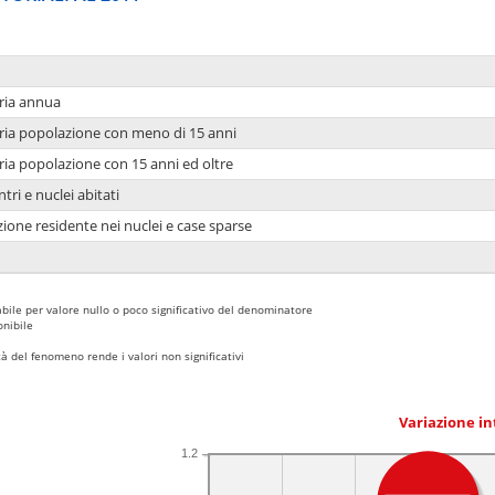
ria annua
ria popolazione con meno di 15 anni
ria popolazione con 15 anni ed oltre
tri e nuclei abitati
ione residente nei nuclei e case sparse
bile per valore nullo o poco significativo del denominatore
nibile
 del fenomeno rende i valori non significativi
Variazione i
1.2