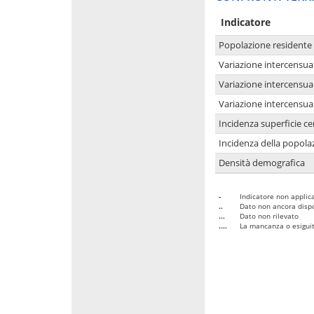
Indicatore
Popolazione residente
Variazione intercensua
Variazione intercensua
Variazione intercensua
Incidenza superficie cen
Incidenza della popolaz
Densità demografica
-
Indicatore non applica
..
Dato non ancora dispo
...
Dato non rilevato
....
La mancanza o esiguità