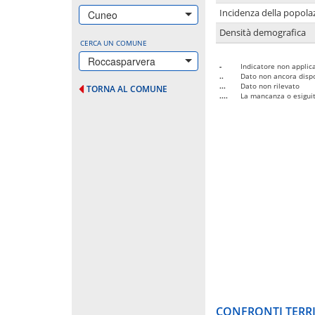
Incidenza della popolaz
Cuneo
Densità demografica
CERCA UN COMUNE
Roccasparvera
-
Indicatore non applica
..
Dato non ancora dispo
...
Dato non rilevato
TORNA AL COMUNE
....
La mancanza o esiguità
CONFRONTI TERRI