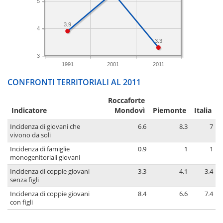
5
3.9
4
3.3
3
1991
2001
2011
CONFRONTI TERRITORIALI AL 2011
Roccaforte
Indicatore
Mondovì
Piemonte
Italia
Incidenza di giovani che
6.6
8.3
7
vivono da soli
Incidenza di famiglie
0.9
1
1
monogenitoriali giovani
Incidenza di coppie giovani
3.3
4.1
3.4
senza figli
Incidenza di coppie giovani
8.4
6.6
7.4
con figli