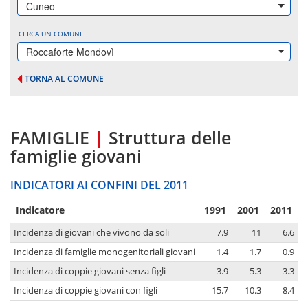
Cuneo
CERCA UN COMUNE
Roccaforte Mondovì
TORNA AL COMUNE
FAMIGLIE
|
Struttura delle
famiglie giovani
INDICATORI AI CONFINI DEL 2011
Indicatore
1991
2001
2011
Incidenza di giovani che vivono da soli
7.9
11
6.6
Incidenza di famiglie monogenitoriali giovani
1.4
1.7
0.9
Incidenza di coppie giovani senza figli
3.9
5.3
3.3
Incidenza di coppie giovani con figli
15.7
10.3
8.4