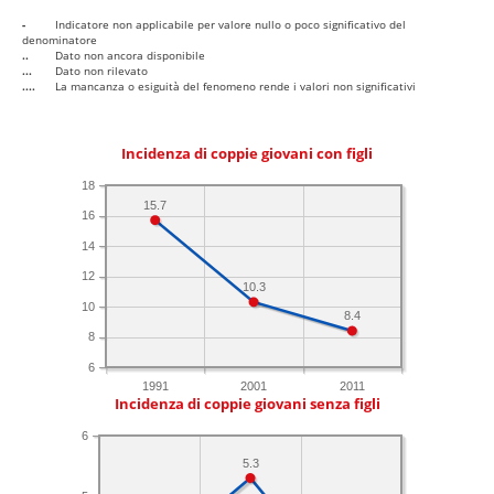
-
Indicatore non applicabile per valore nullo o poco significativo del
denominatore
..
Dato non ancora disponibile
...
Dato non rilevato
....
La mancanza o esiguità del fenomeno rende i valori non significativi
Incidenza di coppie giovani con figli
18
15.7
16
14
12
10.3
10
8.4
8
6
1991
2001
2011
Incidenza di coppie giovani senza figli
6
5.3