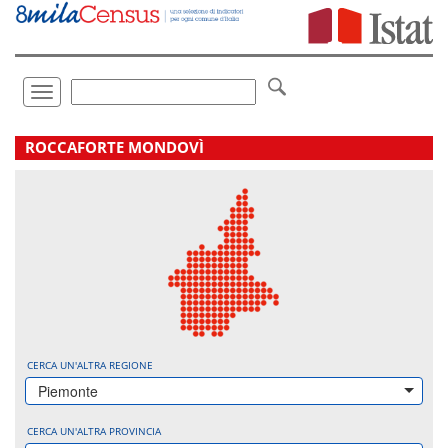
Vai
direttamente
a:
Contenuto
Ricerca
Toggle
navigation
.
ROCCAFORTE MONDOVÌ
CERCA UN'ALTRA REGIONE
Piemonte
CERCA UN'ALTRA PROVINCIA