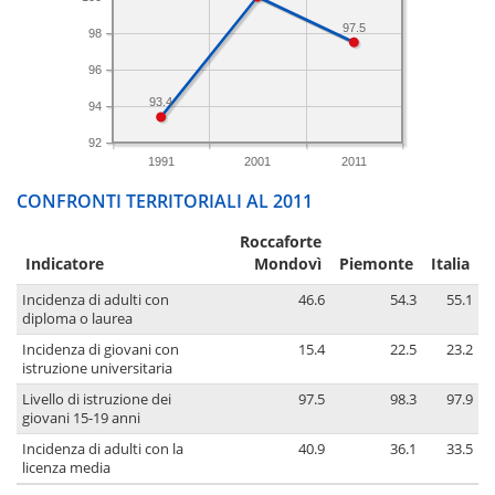
97.5
98
96
93.4
94
92
1991
2001
2011
CONFRONTI TERRITORIALI AL 2011
Roccaforte
Indicatore
Mondovì
Piemonte
Italia
Incidenza di adulti con
46.6
54.3
55.1
diploma o laurea
Incidenza di giovani con
15.4
22.5
23.2
istruzione universitaria
Livello di istruzione dei
97.5
98.3
97.9
giovani 15-19 anni
Incidenza di adulti con la
40.9
36.1
33.5
licenza media