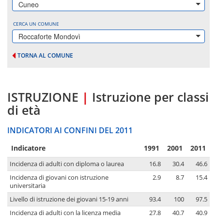
Cuneo
CERCA UN COMUNE
Roccaforte Mondovì
TORNA AL COMUNE
ISTRUZIONE
|
Istruzione per classi
di età
INDICATORI AI CONFINI DEL 2011
Indicatore
1991
2001
2011
Incidenza di adulti con diploma o laurea
16.8
30.4
46.6
Incidenza di giovani con istruzione
2.9
8.7
15.4
universitaria
Livello di istruzione dei giovani 15-19 anni
93.4
100
97.5
Incidenza di adulti con la licenza media
27.8
40.7
40.9