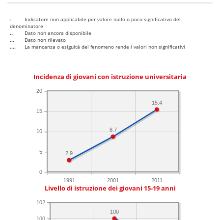
-
Indicatore non applicabile per valore nullo o poco significativo del
denominatore
..
Dato non ancora disponibile
...
Dato non rilevato
....
La mancanza o esiguità del fenomeno rende i valori non significativi
Incidenza di giovani con istruzione universitaria
20
15.4
15
8.7
10
5
2.9
0
1991
2001
2011
Livello di istruzione dei giovani 15-19 anni
102
100
100