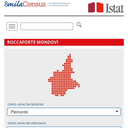
Vai
direttamente
a:
Contenuto
Ricerca
Toggle
navigation
.
ROCCAFORTE MONDOVÌ
CERCA UN'ALTRA REGIONE
Piemonte
CERCA UN'ALTRA PROVINCIA