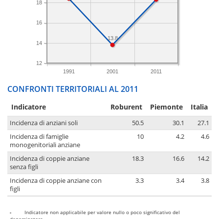
18
16
13.8
14
12
1991
2001
2011
CONFRONTI TERRITORIALI AL 2011
Indicatore
Roburent
Piemonte
Italia
Incidenza di anziani soli
50.5
30.1
27.1
Incidenza di famiglie
10
4.2
4.6
monogenitoriali anziane
Incidenza di coppie anziane
18.3
16.6
14.2
senza figli
Incidenza di coppie anziane con
3.3
3.4
3.8
figli
-
Indicatore non applicabile per valore nullo o poco significativo del