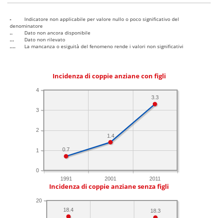
-
Indicatore non applicabile per valore nullo o poco significativo del
denominatore
..
Dato non ancora disponibile
...
Dato non rilevato
....
La mancanza o esiguità del fenomeno rende i valori non significativi
Incidenza di coppie anziane con figli
4
3.3
3
2
1.4
0.7
1
0
1991
2001
2011
Incidenza di coppie anziane senza figli
20
18.4
18.3