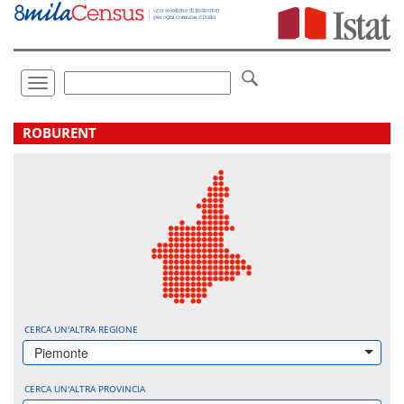
Vai
direttamente
a:
Contenuto
Ricerca
Toggle
navigation
.
ROBURENT
CERCA UN'ALTRA REGIONE
Piemonte
CERCA UN'ALTRA PROVINCIA