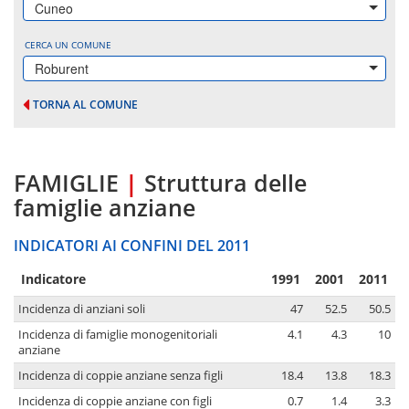
Cuneo
CERCA UN COMUNE
Roburent
TORNA AL COMUNE
FAMIGLIE
|
Struttura delle
famiglie anziane
INDICATORI AI CONFINI DEL 2011
Indicatore
1991
2001
2011
Incidenza di anziani soli
47
52.5
50.5
Incidenza di famiglie monogenitoriali
4.1
4.3
10
anziane
Incidenza di coppie anziane senza figli
18.4
13.8
18.3
Incidenza di coppie anziane con figli
0.7
1.4
3.3