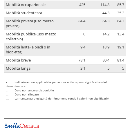
Mobilità occupazionale
425
114.8
85.7
Mobilità studentesca
-
44.3
35.2
Mobilità privata (uso mezzo
84.4
64.3
64.3
privato)
Mobilità pubblica (uso mezzo
0
14.2
13.4
collettivo)
Mobilità lenta (a piedi o in
9.4
18.9
19.1
bicicletta)
Mobilità breve
78.1
80.4
81.4
Mobilità lunga
3.1
5
5
-
Indicatore non applicabile per valore nullo o poco significativo del
denominatore
..
Dato non ancora disponibile
...
Dato non rilevato
....
La mancanza o esiguità del fenomeno rende i valori non significativi