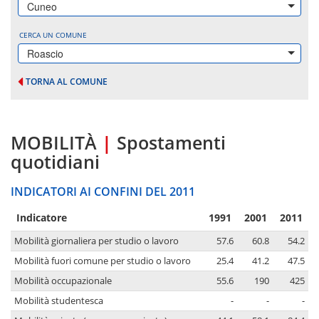
Cuneo
CERCA UN COMUNE
Roascio
TORNA AL COMUNE
MOBILITÀ
|
Spostamenti
quotidiani
INDICATORI AI CONFINI DEL 2011
Indicatore
1991
2001
2011
Mobilità giornaliera per studio o lavoro
57.6
60.8
54.2
Mobilità fuori comune per studio o lavoro
25.4
41.2
47.5
Mobilità occupazionale
55.6
190
425
Mobilità studentesca
-
-
-