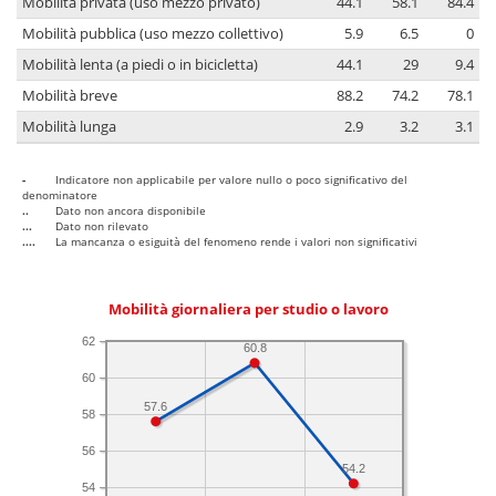
Mobilità privata (uso mezzo privato)
44.1
58.1
84.4
Mobilità pubblica (uso mezzo collettivo)
5.9
6.5
0
Mobilità lenta (a piedi o in bicicletta)
44.1
29
9.4
Mobilità breve
88.2
74.2
78.1
Mobilità lunga
2.9
3.2
3.1
-
Indicatore non applicabile per valore nullo o poco significativo del
denominatore
..
Dato non ancora disponibile
...
Dato non rilevato
....
La mancanza o esiguità del fenomeno rende i valori non significativi
Mobilità giornaliera per studio o lavoro
62
60.8
60
57.6
58
56
54.2
54