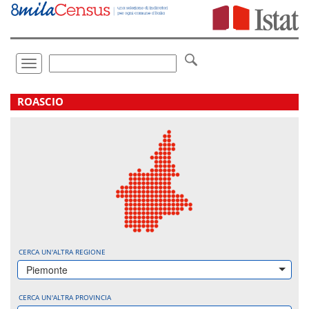
Vai
direttamente
a:
Contenuto
Ricerca
Toggle
navigation
.
ROASCIO
CERCA UN'ALTRA REGIONE
Piemonte
CERCA UN'ALTRA PROVINCIA