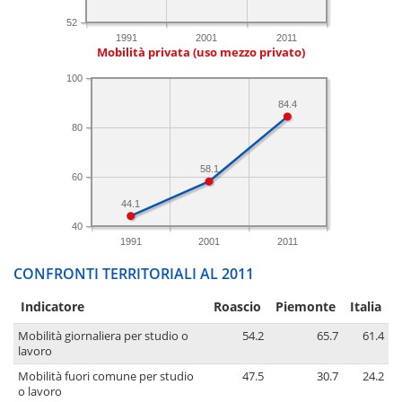
52
1991
2001
2011
Mobilità privata (uso mezzo privato)
100
84.4
80
58.1
60
44.1
40
1991
2001
2011
CONFRONTI TERRITORIALI AL 2011
Indicatore
Roascio
Piemonte
Italia
Mobilità giornaliera per studio o
54.2
65.7
61.4
lavoro
Mobilità fuori comune per studio
47.5
30.7
24.2
o lavoro