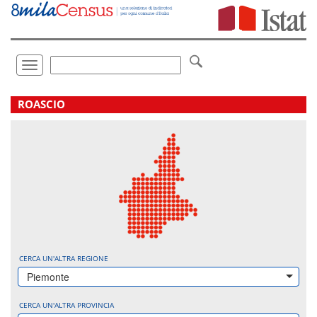
Vai
direttamente
a:
Contenuto
Ricerca
Toggle
navigation
.
ROASCIO
CERCA UN'ALTRA REGIONE
Piemonte
CERCA UN'ALTRA PROVINCIA