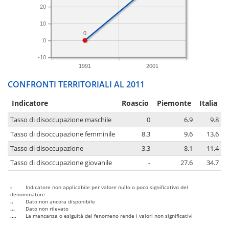
20
10
0
0
-10
1991
2001
CONFRONTI TERRITORIALI AL 2011
Indicatore
Roascio
Piemonte
Italia
Tasso di disoccupazione maschile
0
6.9
9.8
Tasso di disoccupazione femminile
8.3
9.6
13.6
Tasso di disoccupazione
3.3
8.1
11.4
Tasso di disoccupazione giovanile
-
27.6
34.7
-
Indicatore non applicabile per valore nullo o poco significativo del
denominatore
..
Dato non ancora disponibile
...
Dato non rilevato
....
La mancanza o esiguità del fenomeno rende i valori non significativi