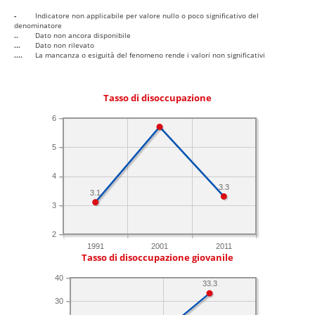
-
Indicatore non applicabile per valore nullo o poco significativo del
denominatore
..
Dato non ancora disponibile
...
Dato non rilevato
....
La mancanza o esiguità del fenomeno rende i valori non significativi
Tasso di disoccupazione
6
5
4
3.3
3.1
3
2
1991
2001
2011
Tasso di disoccupazione giovanile
40
33.3
30