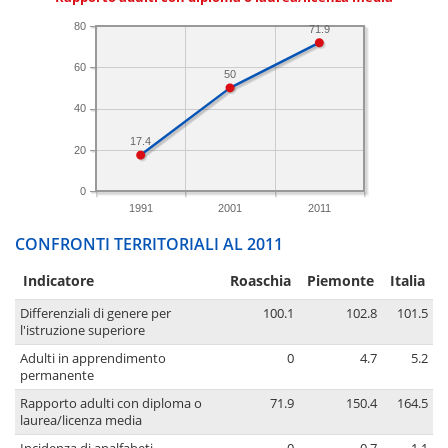
80
71.9
60
50
40
17.4
20
0
1991
2001
2011
CONFRONTI TERRITORIALI AL 2011
Indicatore
Roaschia
Piemonte
Italia
Differenziali di genere per
100.1
102.8
101.5
l'istruzione superiore
Adulti in apprendimento
0
4.7
5.2
permanente
Rapporto adulti con diploma o
71.9
150.4
164.5
laurea/licenza media