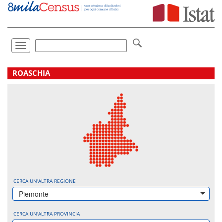
Vai
direttamente
a:
Contenuto
Ricerca
Toggle
navigation
.
ROASCHIA
CERCA UN'ALTRA REGIONE
Piemonte
CERCA UN'ALTRA PROVINCIA