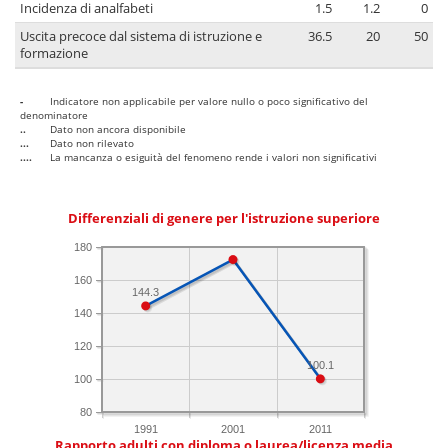
Incidenza di analfabeti
1.5
1.2
0
Uscita precoce dal sistema di istruzione e
36.5
20
50
formazione
-
Indicatore non applicabile per valore nullo o poco significativo del
denominatore
..
Dato non ancora disponibile
...
Dato non rilevato
....
La mancanza o esiguità del fenomeno rende i valori non significativi
Differenziali di genere per l'istruzione superiore
180
160
144.3
140
120
100.1
100
80
1991
2001
2011
Rapporto adulti con diploma o laurea/licenza media