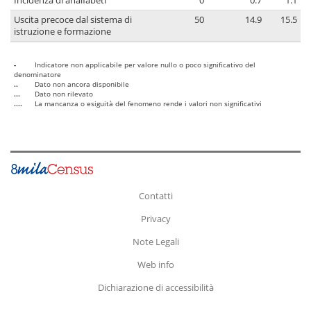
Incidenza di analfabeti
0
0.7
1.1
Uscita precoce dal sistema di
50
14.9
15.5
istruzione e formazione
-
Indicatore non applicabile per valore nullo o poco significativo del
denominatore
..
Dato non ancora disponibile
...
Dato non rilevato
....
La mancanza o esiguità del fenomeno rende i valori non significativi
Contatti
Privacy
Note Legali
Web info
Dichiarazione di accessibilità