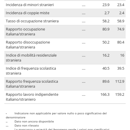
Incidenza di minori stranieri
....
23.9
23.4
Incidenza di coppie miste
....
2.7
2.4
Tasso di occupazione straniera
....
58.2
58.9
Rapporto occupazione
....
80.9
74.9
italiana/straniera
Rapporto disoccupazione
....
50.2
80.4
italiana/straniera
Indice di mobilità residenziale
....
16.2
16
straniera
Indice di frequenza scolastica
....
40.5
39.5
straniera
Rapporto frequenza scolastica
....
89.6
112.9
italiana/straniera
Rapporto lavoro indipendente
....
166.3
159.2
italiano/straniero
-
Indicatore non applicabile per valore nullo o poco significativo del
denominatore
..
Dato non ancora disponibile
...
Dato non rilevato
....
La mancanza o esiguità del fenomeno rende i valori non significativi