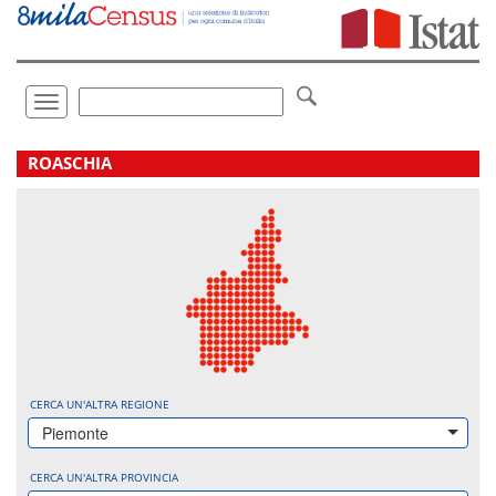
Vai
direttamente
a:
Contenuto
Ricerca
Toggle
navigation
.
ROASCHIA
CERCA UN'ALTRA REGIONE
Piemonte
CERCA UN'ALTRA PROVINCIA