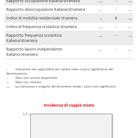
Rapporto occupazione italiana/straniera
....
-
....
Rapporto disoccupazione italiana/straniera
....
-
....
Indice di mobilità residenziale straniera
...
0
....
Indice di frequenza scolastica straniera
....
-
....
Rapporto frequenza scolastica
....
-
....
italiana/straniera
Rapporto lavoro indipendente
....
-
....
italiano/straniero
-
Indicatore non applicabile per valore nullo o poco significativo del
denominatore
..
Dato non ancora disponibile
...
Dato non rilevato
....
La mancanza o esiguità del fenomeno rende i valori non significativi
Incidenza di coppie miste
1.0