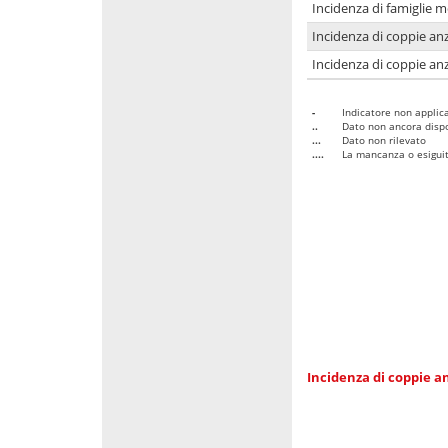
Incidenza di famiglie 
Incidenza di coppie anz
Incidenza di coppie anz
-
Indicatore non applica
..
Dato non ancora dispo
...
Dato non rilevato
....
La mancanza o esiguità
Incidenza di coppie an