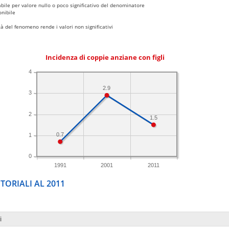
bile per valore nullo o poco significativo del denominatore
nibile
 del fenomeno rende i valori non significativi
Incidenza di coppie anziane con figli
4
2.9
3
2
1.5
0.7
1
0
1991
2001
2011
TORIALI AL 2011
i