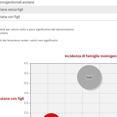
monogenitoriali anziane
iane senza figli
iane con figli
bile per valore nullo o poco significativo del denominatore
nibile
 del fenomeno rende i valori non significativi
Incidenza di famiglie monogen
4.5
4.0
Italia
3.5
3.0
ziane con figli
2.5
2.0