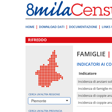
Vai
direttamente
a:
Contenuto
Ricerca
HOME
DOWNLOAD DATI
DOCUMENTAZIONE
LINKS 
.
RIFREDDO
FAMIGLIE
|
INDICATORI AI CO
Indicatore
Incidenza di anziani sol
Incidenza di famiglie 
CERCA UN'ALTRA REGIONE
Incidenza di coppie anz
Piemonte
Incidenza di coppie anz
CERCA UN'ALTRA PROVINCIA