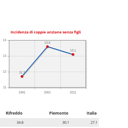
Incidenza di coppie anziane senza figli
14
13.6
13.1
13
12
11.7
11
1991
2001
2011
Rifreddo
Piemonte
Italia
34.8
30.1
27.1