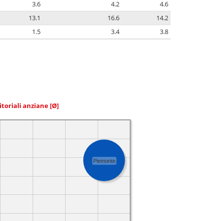
3.6
4.2
4.6
13.1
16.6
14.2
1.5
3.4
3.8
itoriali anziane
[Ø]
Piemonte