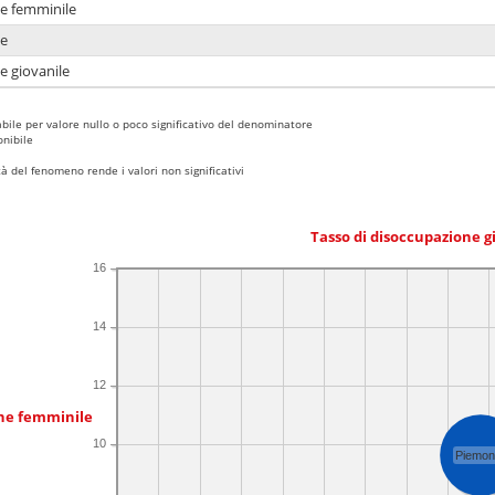
ne femminile
ne
e giovanile
bile per valore nullo o poco significativo del denominatore
nibile
 del fenomeno rende i valori non significativi
Tasso di disoccupazione g
16
14
12
one femminile
10
Piemon