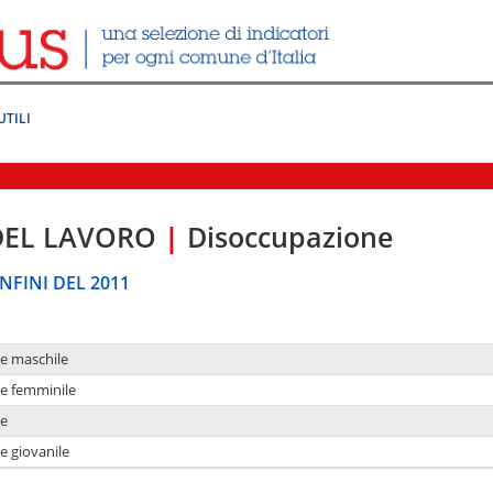
UTILI
DEL LAVORO
|
Disoccupazione
NFINI DEL 2011
ne maschile
ne femminile
ne
e giovanile