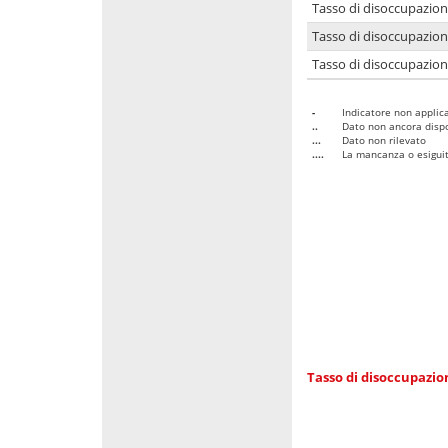
Tasso di disoccupazio
Tasso di disoccupazio
Tasso di disoccupazion
-
Indicatore non applica
..
Dato non ancora dispo
...
Dato non rilevato
....
La mancanza o esiguità
Tasso di disoccupazi