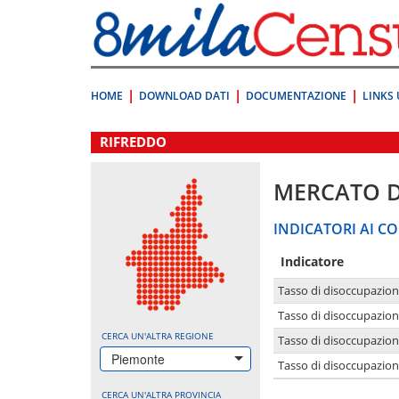
Vai
direttamente
a:
Contenuto
Ricerca
HOME
DOWNLOAD DATI
DOCUMENTAZIONE
LINKS 
.
RIFREDDO
MERCATO 
INDICATORI AI CO
Indicatore
Tasso di disoccupazio
Tasso di disoccupazio
CERCA UN'ALTRA REGIONE
Tasso di disoccupazio
Piemonte
Tasso di disoccupazion
CERCA UN'ALTRA PROVINCIA