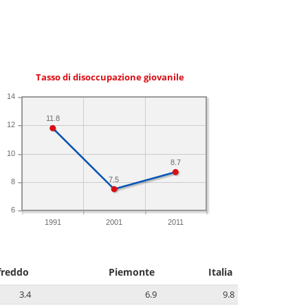
Tasso di disoccupazione giovanile
14
11.8
12
10
8.7
7.5
8
6
1991
2001
2011
freddo
Piemonte
Italia
3.4
6.9
9.8