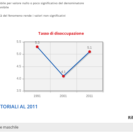
bile per valore nullo o poco significativo del denominatore
nibile
 del fenomeno rende i valori non significativi
Tasso di disoccupazione
5.5
5.3
5.1
5.0
4.5
4.1
4.0
3.5
1991
2001
2011
TORIALI AL 2011
Ri
ne maschile