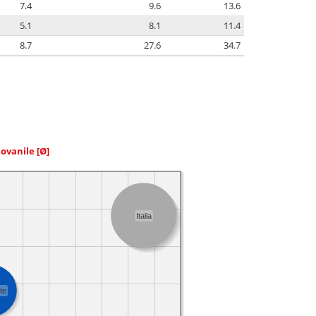
7.4
9.6
13.6
5.1
8.1
11.4
8.7
27.6
34.7
iovanile
[Ø]
Italia
te