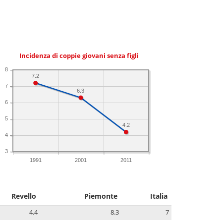
Incidenza di coppie giovani senza figli
8
7.2
7
6.3
6
5
4.2
4
3
1991
2001
2011
Revello
Piemonte
Italia
4.4
8.3
7