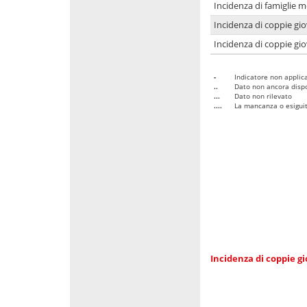
Incidenza di famiglie m
Incidenza di coppie giov
Incidenza di coppie giov
-
Indicatore non applica
..
Dato non ancora dispo
...
Dato non rilevato
....
La mancanza o esiguità
Incidenza di coppie gi