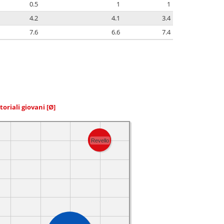
0.5
1
1
4.2
4.1
3.4
7.6
6.6
7.4
toriali giovani
[Ø]
Revello