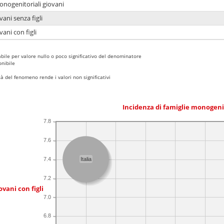
onogenitoriali giovani
ani senza figli
ani con figli
bile per valore nullo o poco significativo del denominatore
nibile
 del fenomeno rende i valori non significativi
Incidenza di famiglie monogeni
7.8
7.6
7.4
Italia
7.2
ovani con figli
7.0
6.8