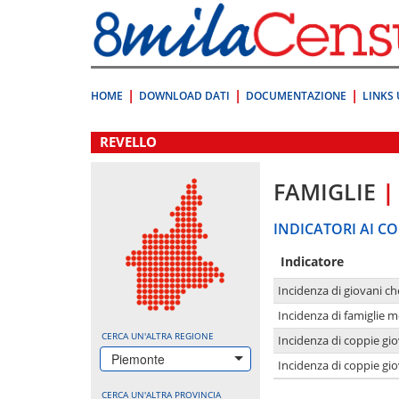
Vai
direttamente
a:
Contenuto
Ricerca
HOME
DOWNLOAD DATI
DOCUMENTAZIONE
LINKS 
.
REVELLO
FAMIGLIE
|
INDICATORI AI CO
Indicatore
Incidenza di giovani ch
Incidenza di famiglie m
CERCA UN'ALTRA REGIONE
Incidenza di coppie giov
Piemonte
Incidenza di coppie giov
CERCA UN'ALTRA PROVINCIA