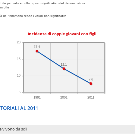
bile per valore nullo o poco significativo del denominatore
nibile
 del fenomeno rende i valori non significativi
Incidenza di coppie giovani con figli
20
17.4
15
12.1
10
7.6
5
1991
2001
2011
TORIALI AL 2011
e vivono da soli