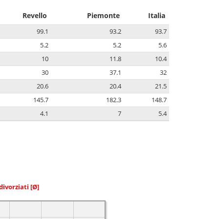
Revello
Piemonte
Italia
99.1
93.2
93.7
5.2
5.2
5.6
10
11.8
10.4
30
37.1
32
20.6
20.4
21.5
145.7
182.3
148.7
4.1
7
5.4
divorziati
[Ø]