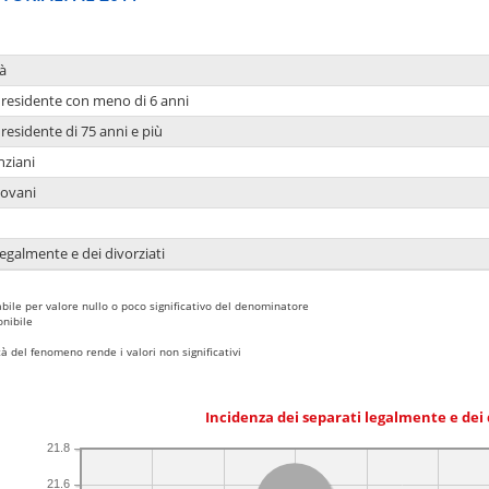
à
residente con meno di 6 anni
residente di 75 anni e più
nziani
iovani
legalmente e dei divorziati
bile per valore nullo o poco significativo del denominatore
nibile
 del fenomeno rende i valori non significativi
Incidenza dei separati legalmente e dei 
21.8
21.6