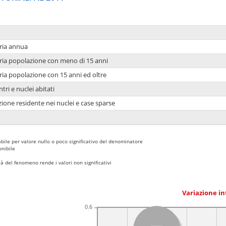
ria annua
ria popolazione con meno di 15 anni
ria popolazione con 15 anni ed oltre
tri e nuclei abitati
ione residente nei nuclei e case sparse
bile per valore nullo o poco significativo del denominatore
nibile
 del fenomeno rende i valori non significativi
Variazione i
0.6