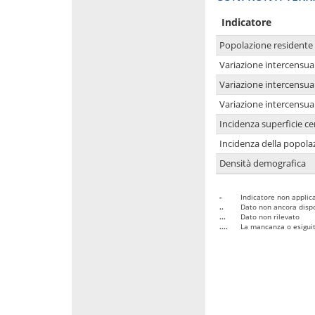
Indicatore
Popolazione residente
Variazione intercensua
Variazione intercensua
Variazione intercensua
Incidenza superficie cen
Incidenza della popolaz
Densità demografica
-
Indicatore non applica
..
Dato non ancora dispo
...
Dato non rilevato
....
La mancanza o esiguità