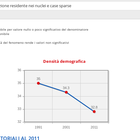
ione residente nei nuclei e case sparse
bile per valore nullo o poco significativo del denominatore
nibile
 del fenomeno rende i valori non significativi
Densità demografica
36
35
35
34.3
34
32.8
33
32
1991
2001
2011
TORIALI AL 2011