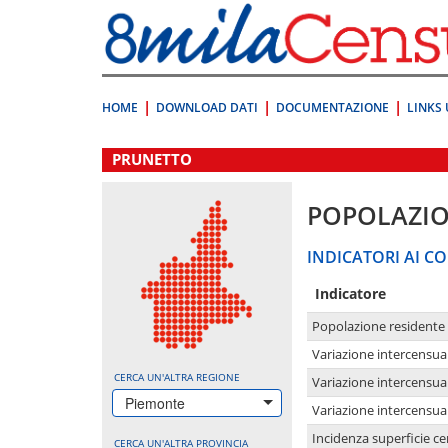
Vai
direttamente
a:
Contenuto
Ricerca
HOME
DOWNLOAD DATI
DOCUMENTAZIONE
LINKS 
.
PRUNETTO
POPOLAZI
INDICATORI AI CO
Indicatore
Popolazione residente
Variazione intercensua
CERCA UN'ALTRA REGIONE
Variazione intercensua
Piemonte
Variazione intercensua
Incidenza superficie cen
CERCA UN'ALTRA PROVINCIA