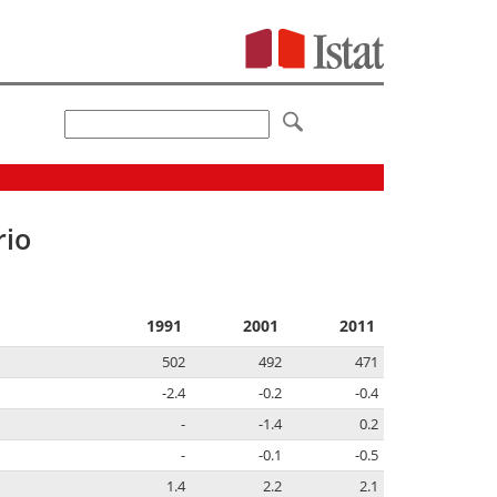
rio
1991
2001
2011
502
492
471
-2.4
-0.2
-0.4
-
-1.4
0.2
-
-0.1
-0.5
1.4
2.2
2.1