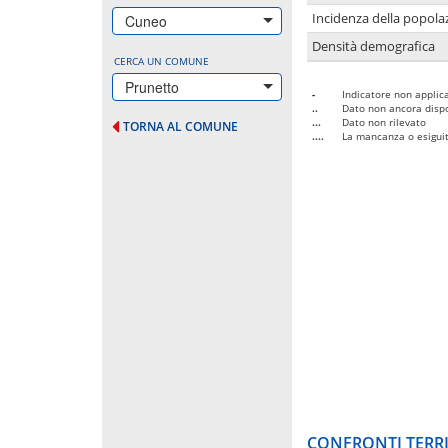
Incidenza della popolaz
Cuneo
Densità demografica
CERCA UN COMUNE
Prunetto
-
Indicatore non applica
..
Dato non ancora dispo
...
Dato non rilevato
TORNA AL COMUNE
....
La mancanza o esiguità
CONFRONTI TERRI