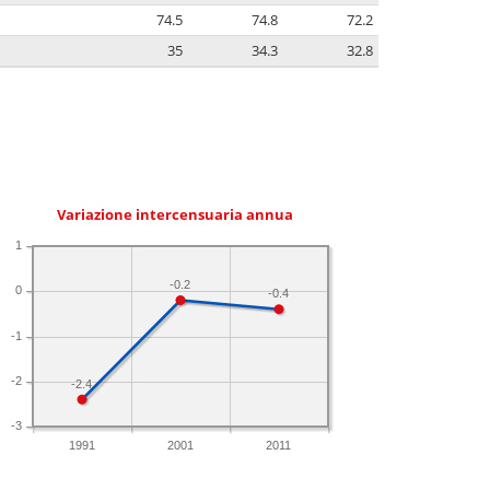
74.5
74.8
72.2
35
34.3
32.8
Variazione intercensuaria annua
1
-0.2
0
-0.4
-1
-2
-2.4
-3
1991
2001
2011