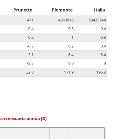
Prunetto
Piemonte
Italia
471
4363916
59433744
-0.4
0.3
0.4
0.2
1
0.3
-0.5
0.2
0.4
2.1
6.4
6.4
72.2
9.9
9
32.8
171.9
196.8
ntercensuaria annua
[Ø]