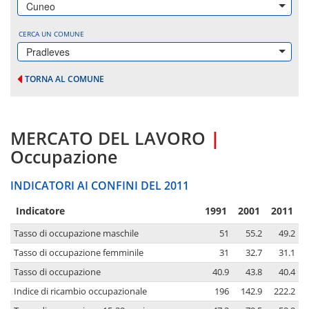
Cuneo
CERCA UN COMUNE
Pradleves
TORNA AL COMUNE
MERCATO DEL LAVORO
|
Occupazione
INDICATORI AI CONFINI DEL 2011
Indicatore
1991
2001
2011
Tasso di occupazione maschile
51
55.2
49.2
Tasso di occupazione femminile
31
32.7
31.1
Tasso di occupazione
40.9
43.8
40.4
Indice di ricambio occupazionale
196
142.9
222.2