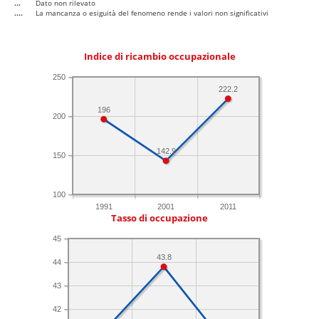
...
Dato non rilevato
....
La mancanza o esiguità del fenomeno rende i valori non significativi
Indice di ricambio occupazionale
250
222.2
196
200
142.9
150
100
1991
2001
2011
Tasso di occupazione
45
43.8
44
43
42