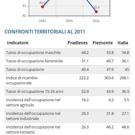
40.9
41
40.4
40
1991
2001
2011
CONFRONTI TERRITORIALI AL 2011
Indicatore
Pradleves
Piemonte
Italia
Tasso di occupazione maschile
49.2
55.8
54.8
Tasso di occupazione femminile
31.1
40.7
36.1
Tasso di occupazione
40.4
47.9
45
Indice di ricambio
222.2
303.6
298.1
occupazionale
Tasso di occupazione 15-29 anni
52.9
43.9
36.3
Incidenza dell'occupazione nel
16.2
4.2
5.5
settore agricolo
Incidenza dell'occupazione nel
29.3
31.8
27.1
settore industriale
Incidenza dell'occupazione nel
26.3
46.2
48.6
settore terziario