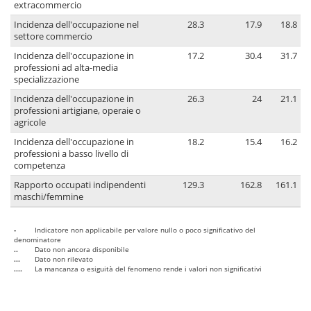
extracommercio
Incidenza dell'occupazione nel
28.3
17.9
18.8
settore commercio
Incidenza dell'occupazione in
17.2
30.4
31.7
professioni ad alta-media
specializzazione
Incidenza dell'occupazione in
26.3
24
21.1
professioni artigiane, operaie o
agricole
Incidenza dell'occupazione in
18.2
15.4
16.2
professioni a basso livello di
competenza
Rapporto occupati indipendenti
129.3
162.8
161.1
maschi/femmine
-
Indicatore non applicabile per valore nullo o poco significativo del
denominatore
..
Dato non ancora disponibile
...
Dato non rilevato
....
La mancanza o esiguità del fenomeno rende i valori non significativi