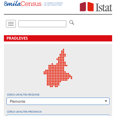
Vai
direttamente
a:
Contenuto
Ricerca
Toggle
navigation
.
PRADLEVES
CERCA UN'ALTRA REGIONE
Piemonte
CERCA UN'ALTRA PROVINCIA