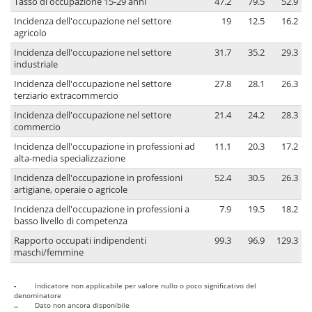
Tasso di occupazione 15-29 anni
47.2
79.5
52.9
Incidenza dell'occupazione nel settore
19
12.5
16.2
agricolo
Incidenza dell'occupazione nel settore
31.7
35.2
29.3
industriale
Incidenza dell'occupazione nel settore
27.8
28.1
26.3
terziario extracommercio
Incidenza dell'occupazione nel settore
21.4
24.2
28.3
commercio
Incidenza dell'occupazione in professioni ad
11.1
20.3
17.2
alta-media specializzazione
Incidenza dell'occupazione in professioni
52.4
30.5
26.3
artigiane, operaie o agricole
Incidenza dell'occupazione in professioni a
7.9
19.5
18.2
basso livello di competenza
Rapporto occupati indipendenti
99.3
96.9
129.3
maschi/femmine
-
Indicatore non applicabile per valore nullo o poco significativo del
denominatore
..
Dato non ancora disponibile