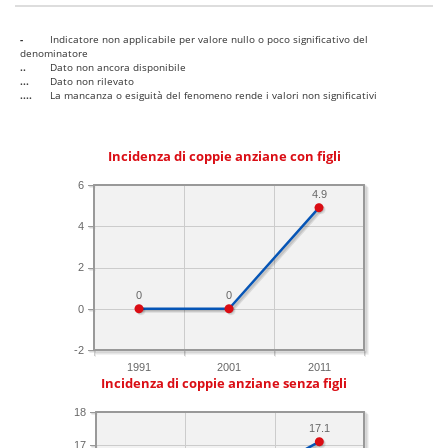
-
Indicatore non applicabile per valore nullo o poco significativo del
denominatore
..
Dato non ancora disponibile
...
Dato non rilevato
....
La mancanza o esiguità del fenomeno rende i valori non significativi
Incidenza di coppie anziane con figli
6
4.9
4
2
0
0
0
-2
1991
2001
2011
Incidenza di coppie anziane senza figli
18
17.1
17