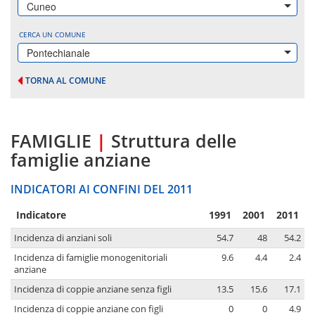
Cuneo
CERCA UN COMUNE
Pontechianale
TORNA AL COMUNE
FAMIGLIE
|
Struttura delle
famiglie anziane
INDICATORI AI CONFINI DEL 2011
Indicatore
1991
2001
2011
Incidenza di anziani soli
54.7
48
54.2
Incidenza di famiglie monogenitoriali
9.6
4.4
2.4
anziane
Incidenza di coppie anziane senza figli
13.5
15.6
17.1
Incidenza di coppie anziane con figli
0
0
4.9