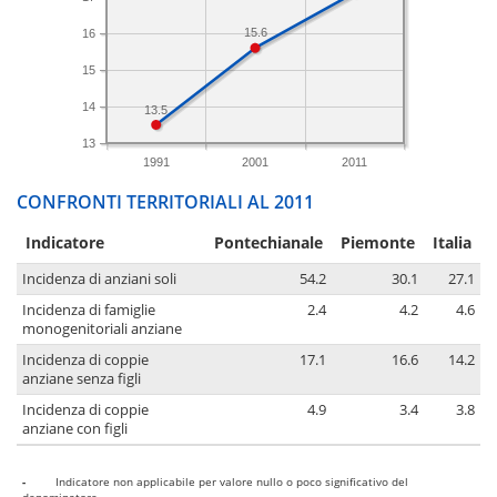
15.6
16
15
14
13.5
13
1991
2001
2011
CONFRONTI TERRITORIALI AL 2011
Indicatore
Pontechianale
Piemonte
Italia
Incidenza di anziani soli
54.2
30.1
27.1
Incidenza di famiglie
2.4
4.2
4.6
monogenitoriali anziane
Incidenza di coppie
17.1
16.6
14.2
anziane senza figli
Incidenza di coppie
4.9
3.4
3.8
anziane con figli
-
Indicatore non applicabile per valore nullo o poco significativo del