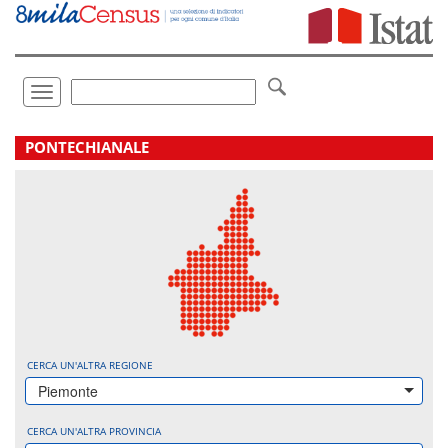
Vai
direttamente
a:
Contenuto
Ricerca
Toggle
navigation
.
PONTECHIANALE
CERCA UN'ALTRA REGIONE
Piemonte
CERCA UN'ALTRA PROVINCIA