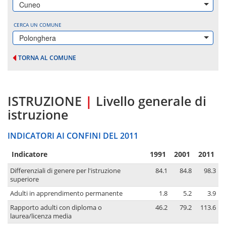
Cuneo
CERCA UN COMUNE
Polonghera
TORNA AL COMUNE
ISTRUZIONE
|
Livello generale di
istruzione
INDICATORI AI CONFINI DEL 2011
Indicatore
1991
2001
2011
Differenziali di genere per l'istruzione
84.1
84.8
98.3
superiore
Adulti in apprendimento permanente
1.8
5.2
3.9
Rapporto adulti con diploma o
46.2
79.2
113.6
laurea/licenza media