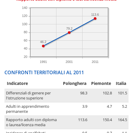
140
113.6
120
100
79.2
80
60
46.2
40
20
1991
2001
2011
CONFRONTI TERRITORIALI AL 2011
Indicatore
Polonghera
Piemonte
Italia
Differenziali di genere per
98.3
102.8
101.5
l'istruzione superiore
Adulti in apprendimento
3.9
4.7
5.2
permanente
Rapporto adulti con diploma
113.6
150.4
164.5
o laurea/licenza media