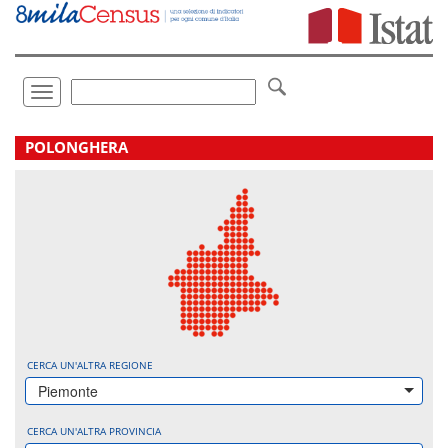
Vai
direttamente
a:
Contenuto
Ricerca
Toggle
navigation
.
POLONGHERA
CERCA UN'ALTRA REGIONE
Piemonte
CERCA UN'ALTRA PROVINCIA