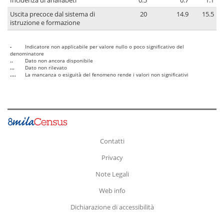
Incidenza di analfabeti
0.5
0.7
1.1
Uscita precoce dal sistema di
20
14.9
15.5
istruzione e formazione
-
Indicatore non applicabile per valore nullo o poco significativo del
denominatore
..
Dato non ancora disponibile
...
Dato non rilevato
....
La mancanza o esiguità del fenomeno rende i valori non significativi
Contatti
Privacy
Note Legali
Web info
Dichiarazione di accessibilità