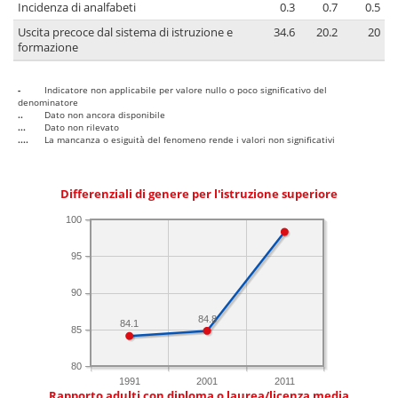
Incidenza di analfabeti
0.3
0.7
0.5
Uscita precoce dal sistema di istruzione e
34.6
20.2
20
formazione
-
Indicatore non applicabile per valore nullo o poco significativo del
denominatore
..
Dato non ancora disponibile
...
Dato non rilevato
....
La mancanza o esiguità del fenomeno rende i valori non significativi
Differenziali di genere per l'istruzione superiore
100
95
90
84.8
84.1
85
80
1991
2001
2011
Rapporto adulti con diploma o laurea/licenza media