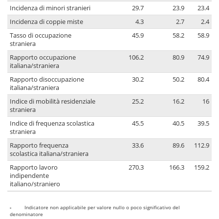
Incidenza di minori stranieri
29.7
23.9
23.4
Incidenza di coppie miste
4.3
2.7
2.4
Tasso di occupazione
45.9
58.2
58.9
straniera
Rapporto occupazione
106.2
80.9
74.9
italiana/straniera
Rapporto disoccupazione
30.2
50.2
80.4
italiana/straniera
Indice di mobilità residenziale
25.2
16.2
16
straniera
Indice di frequenza scolastica
45.5
40.5
39.5
straniera
Rapporto frequenza
33.6
89.6
112.9
scolastica italiana/straniera
Rapporto lavoro
270.3
166.3
159.2
indipendente
italiano/straniero
-
Indicatore non applicabile per valore nullo o poco significativo del
denominatore