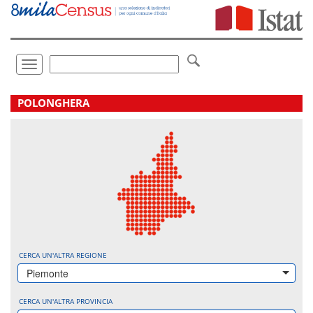
Vai
direttamente
a:
Contenuto
Ricerca
Toggle
navigation
.
POLONGHERA
CERCA UN'ALTRA REGIONE
Piemonte
CERCA UN'ALTRA PROVINCIA