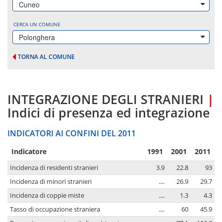
Cuneo
CERCA UN COMUNE
Polonghera
TORNA AL COMUNE
INTEGRAZIONE DEGLI STRANIERI
|
Indici di presenza ed integrazione
INDICATORI AI CONFINI DEL 2011
Indicatore
1991
2001
2011
Incidenza di residenti stranieri
3.9
22.8
93
Incidenza di minori stranieri
....
26.9
29.7
Incidenza di coppie miste
....
1.3
4.3
Tasso di occupazione straniera
....
60
45.9