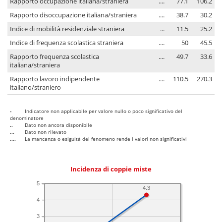
Rapporto occupazione italiana/straniera
....
77.1
106.2
Rapporto disoccupazione italiana/straniera
....
38.7
30.2
Indice di mobilità residenziale straniera
...
11.5
25.2
Indice di frequenza scolastica straniera
....
50
45.5
Rapporto frequenza scolastica
....
49.7
33.6
italiana/straniera
Rapporto lavoro indipendente
....
110.5
270.3
italiano/straniero
-
Indicatore non applicabile per valore nullo o poco significativo del
denominatore
..
Dato non ancora disponibile
...
Dato non rilevato
....
La mancanza o esiguità del fenomeno rende i valori non significativi
Incidenza di coppie miste
5
4.3
4
3