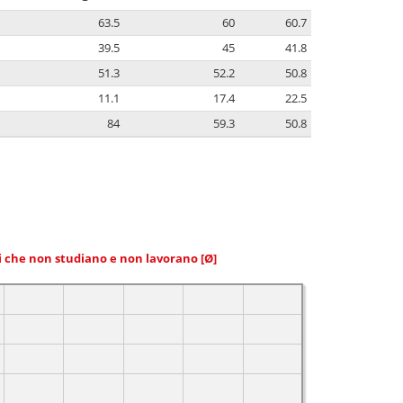
63.5
60
60.7
39.5
45
41.8
51.3
52.2
50.8
11.1
17.4
22.5
84
59.3
50.8
ni che non studiano e non lavorano
[Ø]