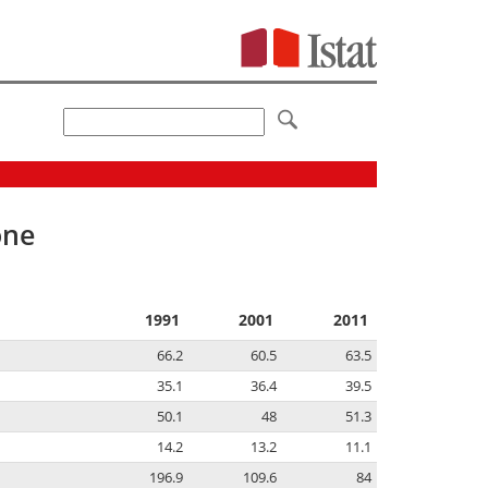
one
1991
2001
2011
66.2
60.5
63.5
35.1
36.4
39.5
50.1
48
51.3
14.2
13.2
11.1
196.9
109.6
84