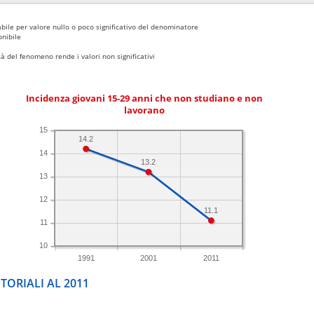
bile per valore nullo o poco significativo del denominatore
nibile
 del fenomeno rende i valori non significativi
Incidenza giovani 15-29 anni che non studiano e non
lavorano
15
14.2
14
13.2
13
12
11.1
11
10
1991
2001
2011
TORIALI AL 2011