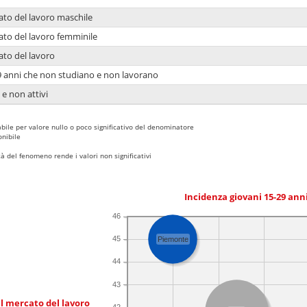
ato del lavoro maschile
ato del lavoro femminile
ato del lavoro
9 anni che non studiano e non lavorano
 e non attivi
bile per valore nullo o poco significativo del denominatore
nibile
 del fenomeno rende i valori non significativi
Incidenza giovani 15-29 an
46
45
Piemonte
44
43
l mercato del lavoro
42