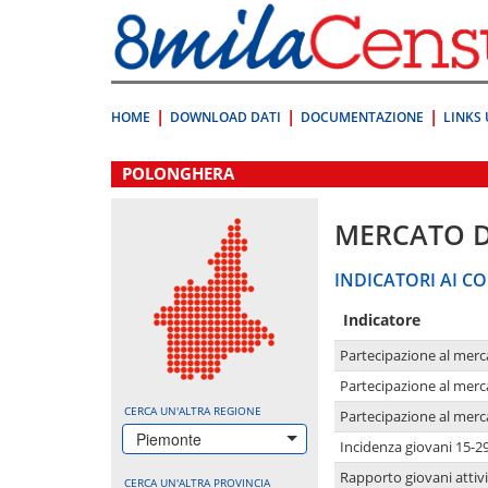
Vai
direttamente
a:
Contenuto
Ricerca
HOME
DOWNLOAD DATI
DOCUMENTAZIONE
LINKS 
.
POLONGHERA
MERCATO 
INDICATORI AI CO
Indicatore
Partecipazione al merc
Partecipazione al merc
CERCA UN'ALTRA REGIONE
Partecipazione al merc
Piemonte
Incidenza giovani 15-2
Rapporto giovani attivi
CERCA UN'ALTRA PROVINCIA