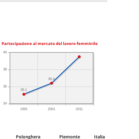
Partecipazione al mercato del lavoro femminile
40
38
36.4
36
35.1
34
1991
2001
2011
Polonghera
Piemonte
Italia