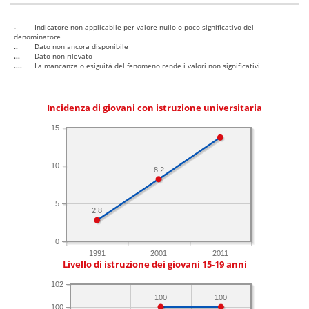
-
Indicatore non applicabile per valore nullo o poco significativo del
denominatore
..
Dato non ancora disponibile
...
Dato non rilevato
....
La mancanza o esiguità del fenomeno rende i valori non significativi
Incidenza di giovani con istruzione universitaria
15
10
8.2
5
2.8
0
1991
2001
2011
Livello di istruzione dei giovani 15-19 anni
102
100
100
100