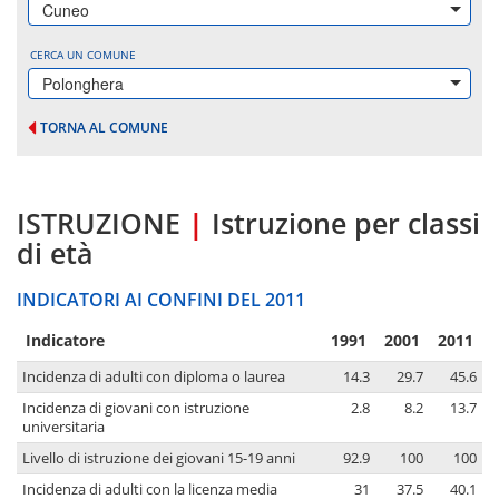
Cuneo
CERCA UN COMUNE
Polonghera
TORNA AL COMUNE
ISTRUZIONE
|
Istruzione per classi
di età
INDICATORI AI CONFINI DEL 2011
Indicatore
1991
2001
2011
Incidenza di adulti con diploma o laurea
14.3
29.7
45.6
Incidenza di giovani con istruzione
2.8
8.2
13.7
universitaria
Livello di istruzione dei giovani 15-19 anni
92.9
100
100
Incidenza di adulti con la licenza media
31
37.5
40.1