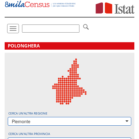
Vai
direttamente
a:
Contenuto
Ricerca
Toggle
navigation
.
POLONGHERA
CERCA UN'ALTRA REGIONE
Piemonte
CERCA UN'ALTRA PROVINCIA