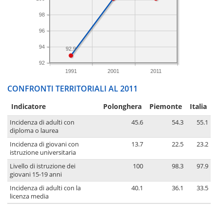
98
96
94
92.9
92
1991
2001
2011
CONFRONTI TERRITORIALI AL 2011
Indicatore
Polonghera
Piemonte
Italia
Incidenza di adulti con
45.6
54.3
55.1
diploma o laurea
Incidenza di giovani con
13.7
22.5
23.2
istruzione universitaria
Livello di istruzione dei
100
98.3
97.9
giovani 15-19 anni
Incidenza di adulti con la
40.1
36.1
33.5
licenza media