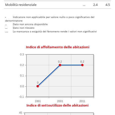
Mobilità residenziale
...
2.4
4.5
-
Indicatore non applicabile per valore nullo o poco significativo del
denominatore
..
Dato non ancora disponibile
...
Dato non rilevato
....
La mancanza o esiguità del fenomeno rende i valori non significativi
Indice di affollamento delle abitazioni
0.3
0.2
0.2
0.2
0.1
0
0.0
-0.1
1991
2001
2011
Indice di sottoutilizzo delle abitazioni
45