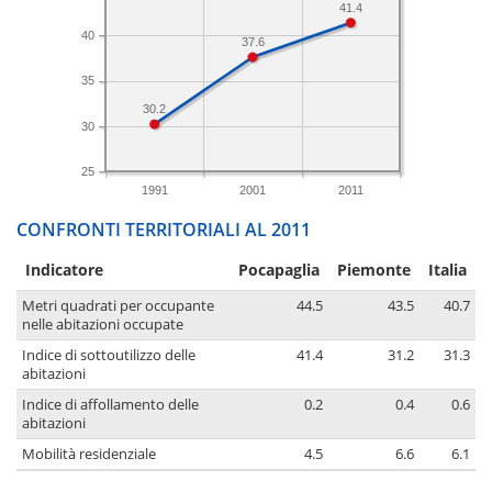
41.4
40
37.6
35
30.2
30
25
1991
2001
2011
CONFRONTI TERRITORIALI AL 2011
Indicatore
Pocapaglia
Piemonte
Italia
Metri quadrati per occupante
44.5
43.5
40.7
nelle abitazioni occupate
Indice di sottoutilizzo delle
41.4
31.2
31.3
abitazioni
Indice di affollamento delle
0.2
0.4
0.6
abitazioni
Mobilità residenziale
4.5
6.6
6.1