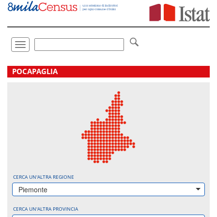
Vai
direttamente
a:
Contenuto
Ricerca
Toggle
navigation
.
POCAPAGLIA
CERCA UN'ALTRA REGIONE
Piemonte
CERCA UN'ALTRA PROVINCIA