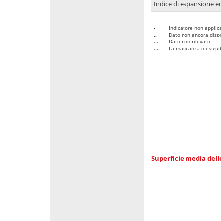
Indice di espansione edi
-
Indicatore non applica
..
Dato non ancora dispo
...
Dato non rilevato
....
La mancanza o esiguità
Superficie media dell