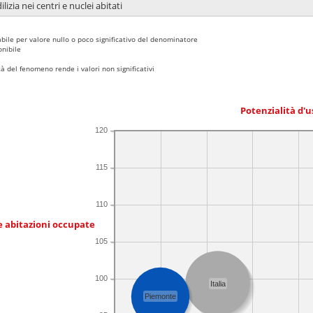
lizia nei centri e nuclei abitati
bile per valore nullo o poco significativo del denominatore
nibile
 del fenomeno rende i valori non significativi
Potenzialità d'u
120
115
110
e abitazioni occupate
105
100
Italia
Piemonte