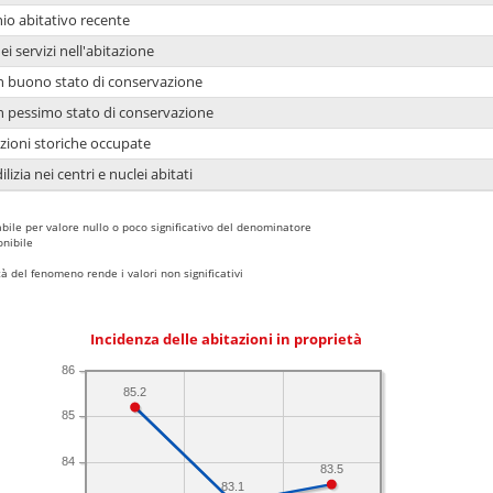
io abitativo recente
ei servizi nell'abitazione
 in buono stato di conservazione
 in pessimo stato di conservazione
azioni storiche occupate
lizia nei centri e nuclei abitati
bile per valore nullo o poco significativo del denominatore
nibile
 del fenomeno rende i valori non significativi
Incidenza delle abitazioni in proprietà
86
85.2
85
84
83.5
83.1