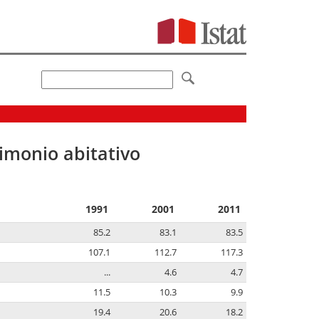
imonio abitativo
1991
2001
2011
85.2
83.1
83.5
107.1
112.7
117.3
...
4.6
4.7
11.5
10.3
9.9
19.4
20.6
18.2