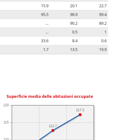
15.9
20.1
22.7
95.5
98.9
99.4
...
90.2
89.2
...
0.5
1
33.6
8.4
0.6
1.7
13.5
19.9
Superficie media delle abitazioni occupate
120
117.3
115
112.7
110