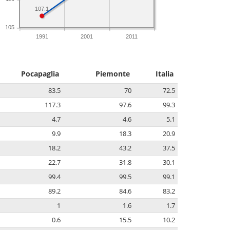
107.1
105
1991
2001
2011
Pocapaglia
Piemonte
Italia
83.5
70
72.5
117.3
97.6
99.3
4.7
4.6
5.1
9.9
18.3
20.9
18.2
43.2
37.5
22.7
31.8
30.1
99.4
99.5
99.1
89.2
84.6
83.2
1
1.6
1.7
0.6
15.5
10.2