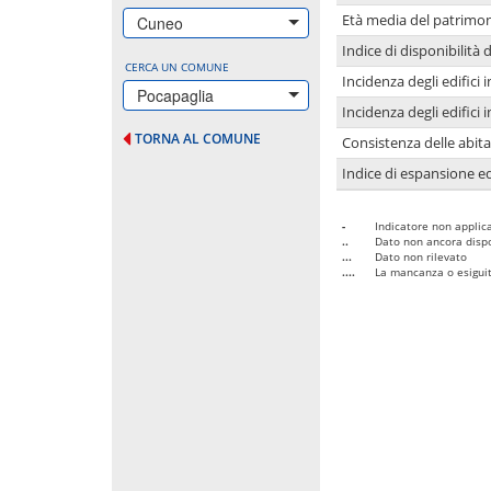
Età media del patrimon
Cuneo
Indice di disponibilità d
CERCA UN COMUNE
Incidenza degli edifici
Pocapaglia
Incidenza degli edifici
TORNA AL COMUNE
Consistenza delle abit
Indice di espansione edi
-
Indicatore non applica
..
Dato non ancora dispo
...
Dato non rilevato
....
La mancanza o esiguità