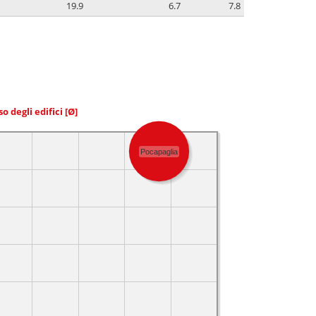
19.9
6.7
7.8
so degli edifici
[Ø]
Pocapaglia