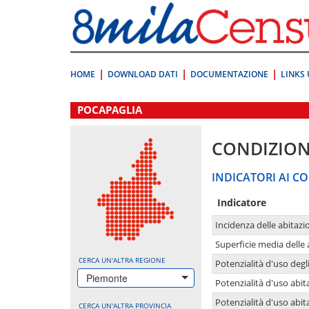
Vai
direttamente
a:
Contenuto
Ricerca
HOME
DOWNLOAD DATI
DOCUMENTAZIONE
LINKS 
.
POCAPAGLIA
CONDIZION
INDICATORI AI CO
Indicatore
Incidenza delle abitazi
Superficie media delle
CERCA UN'ALTRA REGIONE
Potenzialità d'uso degli
Piemonte
Potenzialità d'uso abita
Potenzialità d'uso abit
CERCA UN'ALTRA PROVINCIA