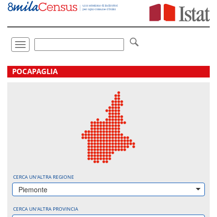
Vai
direttamente
a:
Contenuto
Ricerca
Toggle
navigation
.
POCAPAGLIA
CERCA UN'ALTRA REGIONE
Piemonte
CERCA UN'ALTRA PROVINCIA