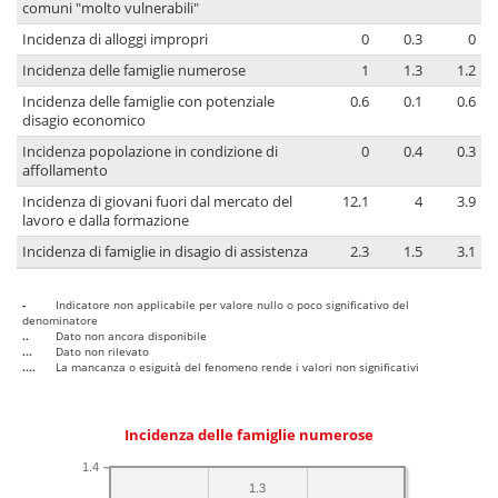
comuni "molto vulnerabili"
Incidenza di alloggi impropri
0
0.3
0
Incidenza delle famiglie numerose
1
1.3
1.2
Incidenza delle famiglie con potenziale
0.6
0.1
0.6
disagio economico
Incidenza popolazione in condizione di
0
0.4
0.3
affollamento
Incidenza di giovani fuori dal mercato del
12.1
4
3.9
lavoro e dalla formazione
Incidenza di famiglie in disagio di assistenza
2.3
1.5
3.1
-
Indicatore non applicabile per valore nullo o poco significativo del
denominatore
..
Dato non ancora disponibile
...
Dato non rilevato
....
La mancanza o esiguità del fenomeno rende i valori non significativi
Incidenza delle famiglie numerose
1.4
1.3