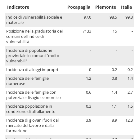
Indicatore
Pocapaglia
Piemonte
Italia
Indice di vulnerabilità sociale e
97.0
98.5
99.3
materiale
Posizione nella graduatoria dei
7133
15
-
comuni dell'indice di
vulnerabilità
Incidenza di popolazione
-
-
-
provinciale in comuni "molto
vulnerabili"
Incidenza di alloggi impropri
0
0.2
0.2
Incidenza delle famiglie
1.2
0.8
1.4
numerose
Incidenza delle famiglie con
0.6
1.4
2.7
potenziale disagio economico
Incidenza popolazione in
0.3
1.1
1.5
condizione di affollamento
Incidenza di giovani fuori dal
3.9
8.9
12.3
mercato del lavoro e dalla
formazione