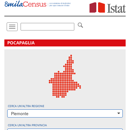
Vai
direttamente
a:
Contenuto
Ricerca
Toggle
navigation
.
POCAPAGLIA
CERCA UN'ALTRA REGIONE
Piemonte
CERCA UN'ALTRA PROVINCIA