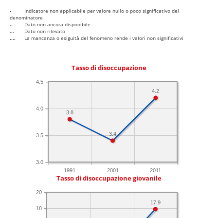
-
Indicatore non applicabile per valore nullo o poco significativo del
denominatore
..
Dato non ancora disponibile
...
Dato non rilevato
....
La mancanza o esiguità del fenomeno rende i valori non significativi
Tasso di disoccupazione
4.5
4.2
4.0
3.8
3.4
3.5
3.0
1991
2001
2011
Tasso di disoccupazione giovanile
20
17.9
18