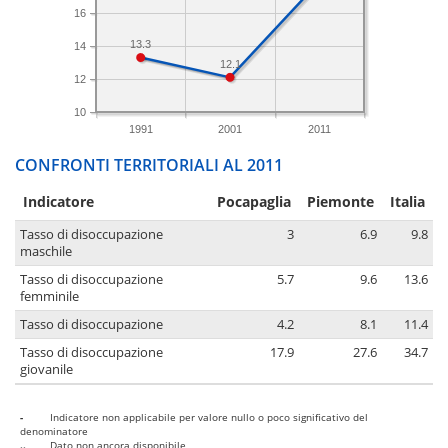
16
13.3
14
12.1
12
10
1991
2001
2011
CONFRONTI TERRITORIALI AL 2011
Indicatore
Pocapaglia
Piemonte
Italia
Tasso di disoccupazione
3
6.9
9.8
maschile
Tasso di disoccupazione
5.7
9.6
13.6
femminile
Tasso di disoccupazione
4.2
8.1
11.4
Tasso di disoccupazione
17.9
27.6
34.7
giovanile
-
Indicatore non applicabile per valore nullo o poco significativo del
denominatore
..
Dato non ancora disponibile