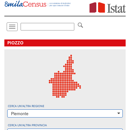
Vai
direttamente
a:
Contenuto
Ricerca
Toggle
navigation
.
PIOZZO
CERCA UN'ALTRA REGIONE
Piemonte
CERCA UN'ALTRA PROVINCIA