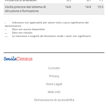
Incidenza di analfabeti
0.5
0.7
1.1
Uscita precoce dal sistema di
14.6
14.9
15.5
istruzione e formazione
-
Indicatore non applicabile per valore nullo o poco significativo del
denominatore
..
Dato non ancora disponibile
...
Dato non rilevato
....
La mancanza o esiguità del fenomeno rende i valori non significativi
Contatti
Privacy
Note Legali
Web info
Dichiarazione di accessibilità