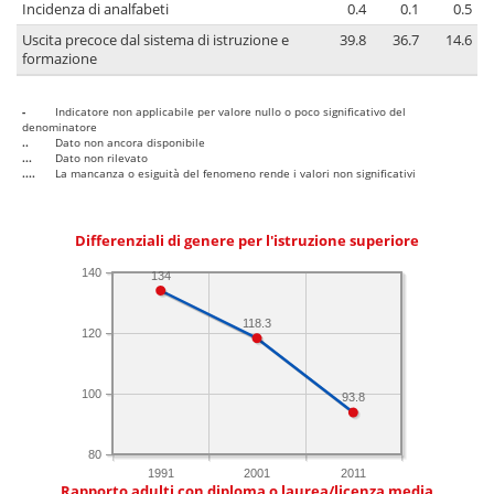
Incidenza di analfabeti
0.4
0.1
0.5
Uscita precoce dal sistema di istruzione e
39.8
36.7
14.6
formazione
-
Indicatore non applicabile per valore nullo o poco significativo del
denominatore
..
Dato non ancora disponibile
...
Dato non rilevato
....
La mancanza o esiguità del fenomeno rende i valori non significativi
Differenziali di genere per l'istruzione superiore
140
134
118.3
120
100
93.8
80
1991
2001
2011
Rapporto adulti con diploma o laurea/licenza media