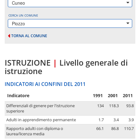
Cuneo
CERCA UN COMUNE
Piozzo
TORNA AL COMUNE
ISTRUZIONE
|
Livello generale di
istruzione
INDICATORI AI CONFINI DEL 2011
Indicatore
1991
2001
2011
Differenziali di genere per l'istruzione
134
118.3
93.8
superiore
Adulti in apprendimento permanente
1.7
3.4
3.9
Rapporto adulti con diploma o
66.1
86.8
110.7
laurea/licenza media