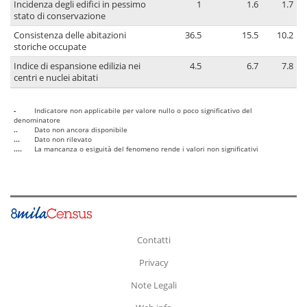
Incidenza degli edifici in pessimo
1
1.6
1.7
stato di conservazione
Consistenza delle abitazioni
36.5
15.5
10.2
storiche occupate
Indice di espansione edilizia nei
4.5
6.7
7.8
centri e nuclei abitati
-
Indicatore non applicabile per valore nullo o poco significativo del
denominatore
..
Dato non ancora disponibile
...
Dato non rilevato
....
La mancanza o esiguità del fenomeno rende i valori non significativi
Contatti
Privacy
Note Legali