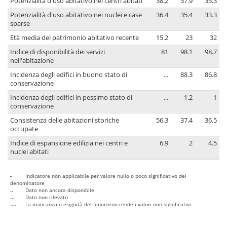
Potenzialità d'uso abitativo nei centri abitati
38.2
37.9
35.3
Potenzialità d'uso abitativo nei nuclei e case
36.4
35.4
33.3
sparse
Età media del patrimonio abitativo recente
15.2
23
32
Indice di disponibilità dei servizi
81
98.1
98.7
nell'abitazione
Incidenza degli edifici in buono stato di
...
88.3
86.8
conservazione
Incidenza degli edifici in pessimo stato di
...
1.2
1
conservazione
Consistenza delle abitazioni storiche
56.3
37.4
36.5
occupate
Indice di espansione edilizia nei centri e
6.9
2
4.5
nuclei abitati
-
Indicatore non applicabile per valore nullo o poco significativo del
denominatore
..
Dato non ancora disponibile
...
Dato non rilevato
....
La mancanza o esiguità del fenomeno rende i valori non significativi