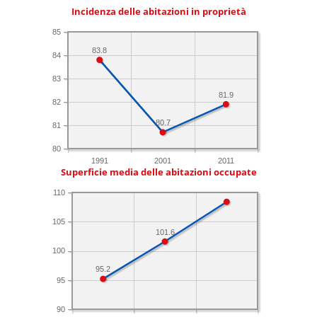
Incidenza delle abitazioni in proprietà
85
83.8
84
83
81.9
82
80.7
81
80
1991
2001
2011
Superficie media delle abitazioni occupate
110
105
101.6
100
95.2
95
90