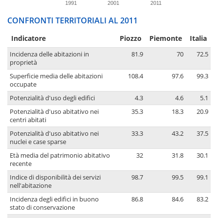
1991
2001
2011
CONFRONTI TERRITORIALI AL 2011
Indicatore
Piozzo
Piemonte
Italia
Incidenza delle abitazioni in
81.9
70
72.5
proprietà
Superficie media delle abitazioni
108.4
97.6
99.3
occupate
Potenzialità d'uso degli edifici
4.3
4.6
5.1
Potenzialità d'uso abitativo nei
35.3
18.3
20.9
centri abitati
Potenzialità d'uso abitativo nei
33.3
43.2
37.5
nuclei e case sparse
Età media del patrimonio abitativo
32
31.8
30.1
recente
Indice di disponibilità dei servizi
98.7
99.5
99.1
nell'abitazione
Incidenza degli edifici in buono
86.8
84.6
83.2
stato di conservazione