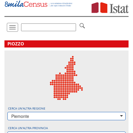
Vai
direttamente
a:
Contenuto
Ricerca
Toggle
navigation
.
PIOZZO
CERCA UN'ALTRA REGIONE
Piemonte
CERCA UN'ALTRA PROVINCIA