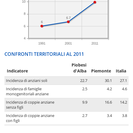
10
8
6.7
6
6
4
1991
2001
2011
CONFRONTI TERRITORIALI AL 2011
Piobesi
Indicatore
d'Alba
Piemonte
Italia
Incidenza di anziani soli
22.7
30.1
27.1
Incidenza di famiglie
2.5
4.2
4.6
monogenitoriali anziane
Incidenza di coppie anziane
9.9
16.6
14.2
senza figli
Incidenza di coppie anziane
2.7
3.4
3.8
con figli