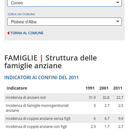
Cuneo
CERCA UN COMUNE
Piobesi d'Alba
TORNA AL COMUNE
FAMIGLIE
|
Struttura delle
famiglie anziane
INDICATORI AI CONFINI DEL 2011
Indicatore
1991
2001
2011
Incidenza di anziani soli
31.9
32.8
22.7
Incidenza di famiglie monogenitoriali
3
2.7
2.5
anziane
Incidenza di coppie anziane senza figli
6
6.7
9.9
Incidenza di coppie anziane con figli
2.3
1.7
2.7