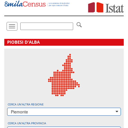
Vai
direttamente
a:
Contenuto
Ricerca
Toggle
navigation
.
PIOBESI D'ALBA
CERCA UN'ALTRA REGIONE
Piemonte
CERCA UN'ALTRA PROVINCIA