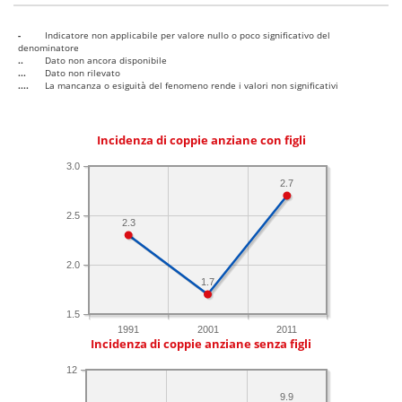
-
Indicatore non applicabile per valore nullo o poco significativo del
denominatore
..
Dato non ancora disponibile
...
Dato non rilevato
....
La mancanza o esiguità del fenomeno rende i valori non significativi
Incidenza di coppie anziane con figli
3.0
2.7
2.5
2.3
2.0
1.7
1.5
1991
2001
2011
Incidenza di coppie anziane senza figli
12
9.9