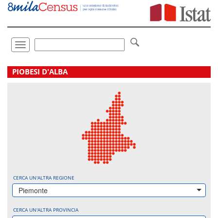
Vai
direttamente
a:
Contenuto
Ricerca
Toggle
navigation
.
PIOBESI D'ALBA
CERCA UN'ALTRA REGIONE
Piemonte
CERCA UN'ALTRA PROVINCIA