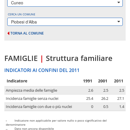
Cuneo
CERCA UN COMUNE
Piobesi d'Alba
TORNA AL COMUNE
FAMIGLIE
|
Struttura familiare
INDICATORI AI CONFINI DEL 2011
Indicatore
1991
2001
2011
Ampiezza media delle famiglie
2.6
2.5
2.5
Incidenza famiglie senza nuclei
25.4
26.2
27.1
Incidenza famiglie con due o più nuclei
0
0.5
1.4
-
Indicatore non applicabile per valore nullo o poco significativo del
denominatore
..
Dato non ancora disponibile