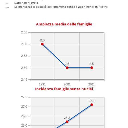
...
Dato non rilevato
....
La mancanza o esiguità del fenomeno rende i valori non significativi
Ampiezza media delle famiglie
2.65
2.6
2.60
2.55
2.5
2.5
2.50
2.45
1991
2001
2011
Incidenza famiglie senza nuclei
27.5
27.1
27.0
26.5
26.2
26.0