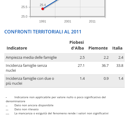
25.4
25.5
25.0
1991
2001
2011
CONFRONTI TERRITORIALI AL 2011
Piobesi
Indicatore
d'Alba
Piemonte
Italia
Ampiezza media delle famiglie
2.5
2.2
2.4
Incidenza famiglie senza
27.1
36.7
33.8
nuclei
Incidenza famiglie con due o
1.4
0.9
1.4
più nuclei
-
Indicatore non applicabile per valore nullo o poco significativo del
denominatore
..
Dato non ancora disponibile
...
Dato non rilevato
....
La mancanza o esiguità del fenomeno rende i valori non significativi