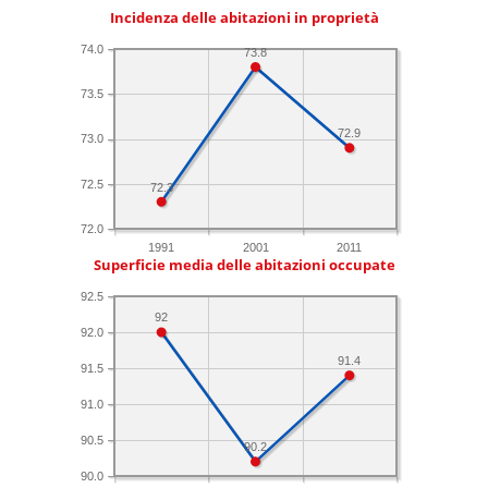
Incidenza delle abitazioni in proprietà
74.0
73.8
73.5
72.9
73.0
72.5
72.3
72.0
1991
2001
2011
Superficie media delle abitazioni occupate
92.5
92
92.0
91.4
91.5
91.0
90.5
90.2
90.0