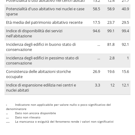
Potenzialità d'uso abitativo nei centri abitati
13.2
12.4
21.7
Potenzialità d'uso abitativo nei nuclei e case
58.5
58.9
40.9
sparse
Età media del patrimonio abitativo recente
17.5
23.7
29.5
Indice di disponibilità dei servizi
94.6
99.1
99.4
nell'abitazione
Incidenza degli edifici in buono stato di
...
81.8
92.1
conservazione
Incidenza degli edifici in pessimo stato di
...
2.8
1
conservazione
Consistenza delle abitazioni storiche
26.9
19.6
15.6
occupate
Indice di espansione edilizia nei centri e
3.3
12
12.1
nuclei abitati
-
Indicatore non applicabile per valore nullo o poco significativo del
denominatore
..
Dato non ancora disponibile
...
Dato non rilevato
....
La mancanza o esiguità del fenomeno rende i valori non significativi