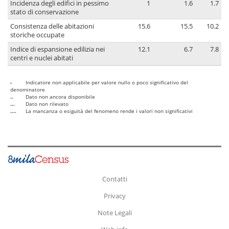
Incidenza degli edifici in pessimo
1
1.6
1.7
stato di conservazione
Consistenza delle abitazioni
15.6
15.5
10.2
storiche occupate
Indice di espansione edilizia nei
12.1
6.7
7.8
centri e nuclei abitati
-
Indicatore non applicabile per valore nullo o poco significativo del
denominatore
..
Dato non ancora disponibile
...
Dato non rilevato
....
La mancanza o esiguità del fenomeno rende i valori non significativi
Contatti
Privacy
Note Legali