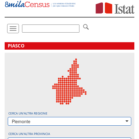
Vai
direttamente
a:
Contenuto
Ricerca
Toggle
navigation
.
PIASCO
CERCA UN'ALTRA REGIONE
Piemonte
CERCA UN'ALTRA PROVINCIA