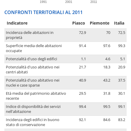
1991
2001
2011
CONFRONTI TERRITORIALI AL 2011
Indicatore
Piasco
Piemonte
Italia
Incidenza delle abitazioni in
72.9
70
72.5
proprietà
Superficie media delle abitazioni
91.4
97.6
99.3
occupate
Potenzialità d'uso degli edifici
1.1
4.6
5.1
Potenzialità d'uso abitativo nei
21.7
18.3
20.9
centri abitati
Potenzialità d'uso abitativo nei
40.9
43.2
37.5
nuclei e case sparse
Età media del patrimonio abitativo
29.5
31.8
30.1
recente
Indice di disponibilità dei servizi
99.4
99.5
99.1
nell'abitazione
Incidenza degli edifici in buono
92.1
84.6
83.2
stato di conservazione