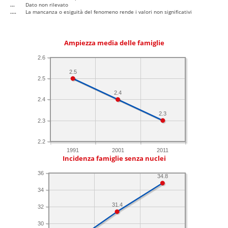
...
Dato non rilevato
....
La mancanza o esiguità del fenomeno rende i valori non significativi
Ampiezza media delle famiglie
2.6
2.5
2.5
2.4
2.4
2.3
2.3
2.2
1991
2001
2011
Incidenza famiglie senza nuclei
36
34.8
34
31.4
32
30