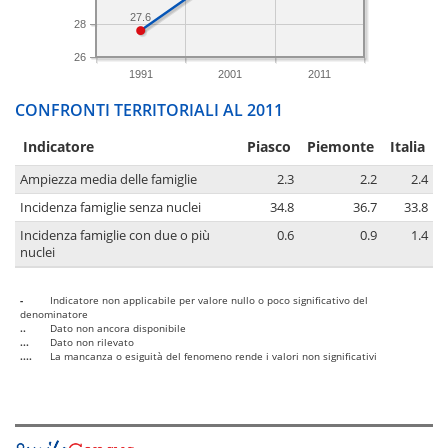
27.6
28
26
1991
2001
2011
CONFRONTI TERRITORIALI AL 2011
Indicatore
Piasco
Piemonte
Italia
Ampiezza media delle famiglie
2.3
2.2
2.4
Incidenza famiglie senza nuclei
34.8
36.7
33.8
Incidenza famiglie con due o più
0.6
0.9
1.4
nuclei
-
Indicatore non applicabile per valore nullo o poco significativo del
denominatore
..
Dato non ancora disponibile
...
Dato non rilevato
....
La mancanza o esiguità del fenomeno rende i valori non significativi