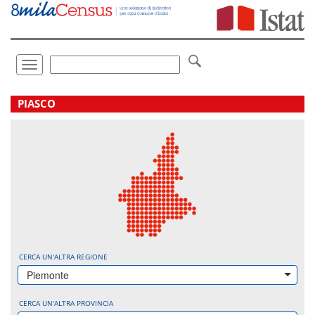
Vai
direttamente
a:
Contenuto
Ricerca
Toggle
navigation
.
PIASCO
CERCA UN'ALTRA REGIONE
Piemonte
CERCA UN'ALTRA PROVINCIA