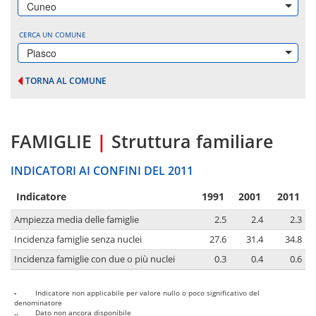
Cuneo
CERCA UN COMUNE
Piasco
TORNA AL COMUNE
FAMIGLIE
|
Struttura familiare
INDICATORI AI CONFINI DEL 2011
Indicatore
1991
2001
2011
Ampiezza media delle famiglie
2.5
2.4
2.3
Incidenza famiglie senza nuclei
27.6
31.4
34.8
Incidenza famiglie con due o più nuclei
0.3
0.4
0.6
-
Indicatore non applicabile per valore nullo o poco significativo del
denominatore
..
Dato non ancora disponibile