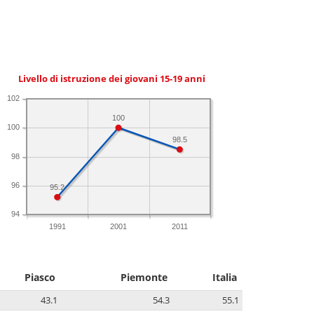
Livello di istruzione dei giovani 15-19 anni
102
100
100
98.5
98
96
95.2
94
1991
2001
2011
Piasco
Piemonte
Italia
43.1
54.3
55.1