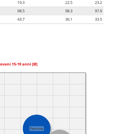
19.3
22.5
23.2
98.5
98.3
97.9
43.7
36.1
33.5
giovani 15-19 anni
[Ø]
Piemonte