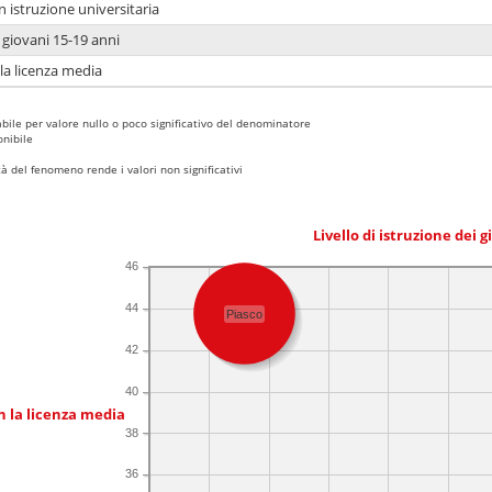
n istruzione universitaria
i giovani 15-19 anni
 la licenza media
bile per valore nullo o poco significativo del denominatore
nibile
 del fenomeno rende i valori non significativi
Livello di istruzione dei 
46
44
Piasco
42
40
n la licenza media
38
36