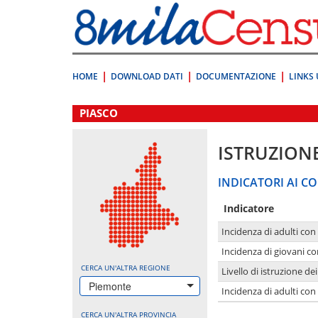
Vai
direttamente
a:
Contenuto
Ricerca
HOME
DOWNLOAD DATI
DOCUMENTAZIONE
LINKS 
.
PIASCO
ISTRUZION
INDICATORI AI CO
Indicatore
Incidenza di adulti con
Incidenza di giovani co
CERCA UN'ALTRA REGIONE
Livello di istruzione de
Piemonte
Incidenza di adulti con
CERCA UN'ALTRA PROVINCIA