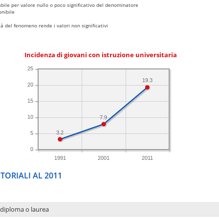
bile per valore nullo o poco significativo del denominatore
nibile
 del fenomeno rende i valori non significativi
Incidenza di giovani con istruzione universitaria
25
19.3
20
15
10
7.9
3.2
5
0
1991
2001
2011
TORIALI AL 2011
 diploma o laurea